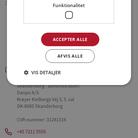
Danpo A/S
Funktionalitet
Farre - hovedkontor, administration og produktion:
Danpo A/S
Tykhøjetvej 44, Farre
DK-7323 Give
ACCEPTER ALLE
Aars - slagteri og produktion:
AFVIS ALLE
Danpo A/S
Vestre Skovvej 3
VIS DETALJER
DK-9600 Aars
Skanderborg - administration:
Danpo A/S
Krøyer Kielbergs Vej 3, 5. sal
DK-8660 Skanderborg
CVR-nummer: 31241316
+45 7211 5555