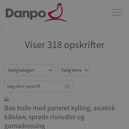
Opskrifter
Dyk ned i vores verden af fristende kyllingeopskrifter og lad dig
begejstre af et hav af kulinariske oplevelser. Udforsk og berig dit
køkken med vores opskrifter.
Viser 318 opskrifter
Bao bolle med paneret kylling, asiatisk
kålslaw, sprøde risnudler og
gomadressing