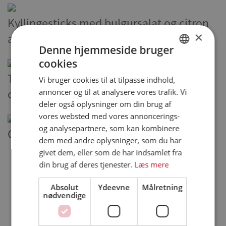
Kyllingesticks med bulgursalat og citron
×
aioli
Denne hjemmeside bruger
cookies
DANISH
Taco med Bites, syltet kål, brændte majs
Vi bruger cookies til at tilpasse indhold,
ENGLISH
annoncer og til at analysere vores trafik. Vi
og spicy dressing
SPANISH
deler også oplysninger om din brug af
vores websted med vores annoncerings-
GERMAN
og analysepartnere, som kan kombinere
One pot kebabpasta
dem med andre oplysninger, som du har
givet dem, eller som de har indsamlet fra
din brug af deres tjenester.
Læs mere
1 - 9 af 318 opskrifter
1
2
3
...
35
36
Absolut
Ydeevne
Målretning
nødvendige