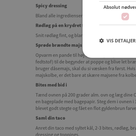
Spicy dressing
Absolut nødve
Bland alle ingredienserne i en skål.
Rødløg på en krydret facon
Snit rødløg fint, og bland det med cayenne peber 
VIS DETALJER
Sprøde brændte majs
Opvarm en pande til høj varme, og steg dine hel
fedtstof) til de begynder at poppe og blive let bræ
bruger dåsemajs, skal du si væsken fra først. Hvis
majskolbe, er det bare at skære majsene fra kolb
Bites med bid i
Tænd ovnen på 200 grader alm. ovn og læg dine C
en bageplade med bagepapir. Steg dem i ovnen i 15
blevet godt stegte og fået en flot gyldenbrun farve
Saml din taco
Anret din taco med syltet kål, 2-3 bites, rødløg, b
dressing og toppings.