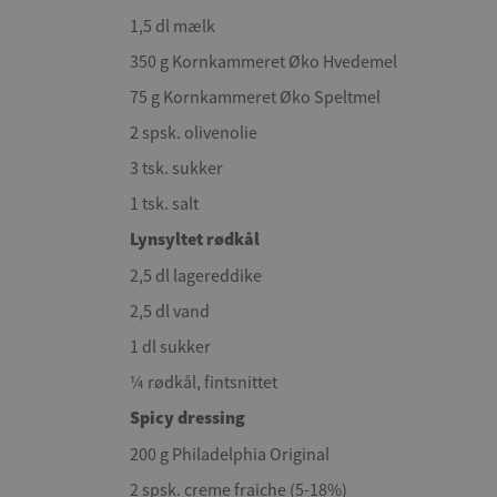
1,5 dl mælk
350 g Kornkammeret Øko Hvedemel
75 g Kornkammeret Øko Speltmel
2 spsk. olivenolie
3 tsk. sukker
1 tsk. salt
Lynsyltet rødkål
2,5 dl lagereddike
2,5 dl vand
1 dl sukker
¼ rødkål, fintsnittet
Spicy dressing
200 g Philadelphia Original
2 spsk. creme fraiche (5-18%)