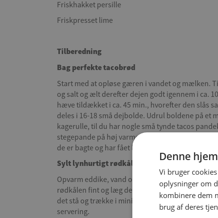
Friskhakket persille
Friskpresset lime
Tilberedning
Bag perfekte tacobrød
Start med at opløse gæren i vandet og mælken. T
og salt og ælt derefter dejen godt igennem i ca. 1
hæve tildækket i ca. 45 min., hvorefter den slås 
deles i 16-18 små dejbolde. Udrul boldene på et
kagerulle, til du har nogle små tynde tacos pand
stegepande på høj varme, og steg dine pandekage
de er bagte og har fået lidt brændt skorpe på begg
Denne hjem
Sylt lynhurtigt rødkål
Vi bruger cookies 
Opvarm eddike, vand og sukker i en gryde til det 
oplysninger om d
rødkålen fint og læg det i en skål, og hæld den v
kombinere dem me
det stå og trække i minimum 15 min. Si lagen fra og
brug af deres tjen
servering.