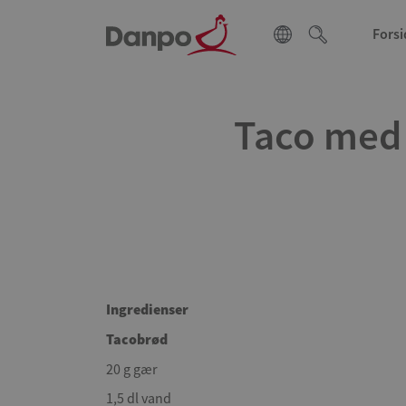
Forsi
Taco med 
Ingredienser
Tacobrød
20 g gær
1,5 dl vand