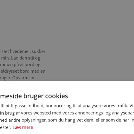
ilsæt hvedemel, sukker
0 min. Lad den stå og
sammen på et bord og
 meldrysset bord med en
ekager. Opvarm en
r direkte på panden til
e sider.
meside bruger cookies
til at tilpasse indhold, annoncer og til at analysere vores trafik. V
begynder at koge. Snit
in brug af vores websted med vores annoncerings- og analysepa
arme lage henover. Lad
d andre oplysninger, som du har givet dem, eller som de har in
 din rødkål er klar til
ester.
Læs mere