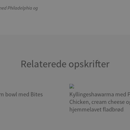
 med Philadelphia og
Relaterede opskrifter
m bowl med Bites
Kyllingeshawarma med P
Chicken, cream cheese o
hjemmelavet fladbrød