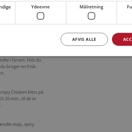
ndige
Ydeevne
Målretning
Fu
og saften fra en hel lime
AFVIS ALLE
ACC
e majskerner herpå (uden
ndte i farven. Hvis du
 du bruger en frisk
en.
rispy Chicken bites på
-20 min., til de er
.
rændte majs, spicy