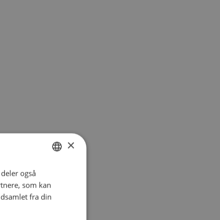
×
i deler også
DANISH
rtnere, som kan
ENGLISH
dsamlet fra din
SPANISH