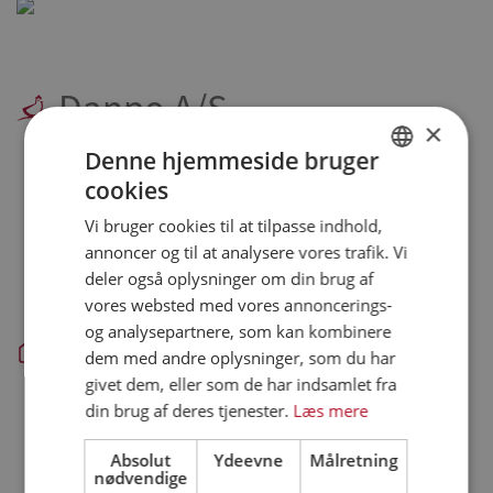
Danpo A/S
×
Denne hjemmeside bruger
Farre - hovedkontor, administration og produktion:
cookies
Danpo A/S
DANISH
Tykhøjetvej 44, Farre
Vi bruger cookies til at tilpasse indhold,
ENGLISH
DK-7323 Give
annoncer og til at analysere vores trafik. Vi
SPANISH
deler også oplysninger om din brug af
Aars - slagteri og produktion:
vores websted med vores annoncerings-
GERMAN
Danpo A/S
og analysepartnere, som kan kombinere
Vestre Skovvej 3
dem med andre oplysninger, som du har
DK-9600 Aars
givet dem, eller som de har indsamlet fra
din brug af deres tjenester.
Læs mere
Skanderborg - administration:
Danpo A/S
Krøyer Kielbergs Vej 3, 5. sal
Absolut
Ydeevne
Målretning
nødvendige
DK-8660 Skanderborg