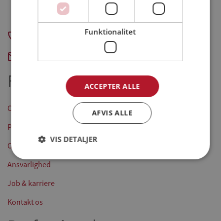
CVR-nummer: 31241316
Funktionalitet
+45 7211 5555
Send e-mail
Forside
ACCEPTER ALLE
Opskrifter
AFVIS ALLE
Produkter
VIS DETALJER
Om os
Ansvarlighed
Job & karriere
Kontakt os