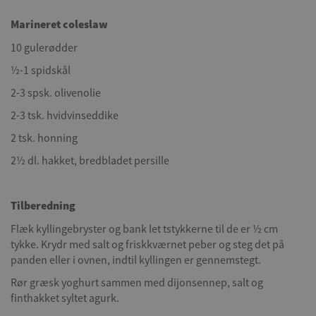
Marineret coleslaw
10 gulerødder
½-1 spidskål
2-3 spsk. olivenolie
2-3 tsk. hvidvinseddike
2 tsk. honning
2½ dl. hakket, bredbladet persille
Tilberedning
Flæk kyllingebryster og bank let tstykkerne til de er ½ cm
tykke. Krydr med salt og friskkværnet peber og steg det på
panden eller i ovnen, indtil kyllingen er gennemstegt.
Rør græsk yoghurt sammen med dijonsennep, salt og
finthakket syltet agurk.