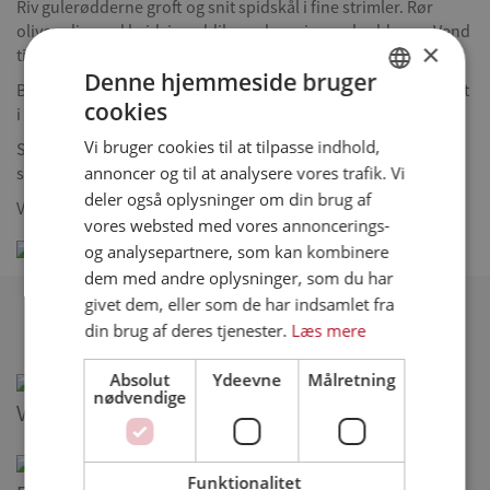
Riv gulerødderne groft og snit spidskål i fine strimler. Rør
olivenolie med hvidvinseddike og honning og hæld over. Vend
×
til sidst det hele godt sammen med persille.
Denne hjemmeside bruger
Brug et kyllingebryst pr. burger som bund og låg, og læg fyldet
cookies
i midten.
DANISH
Vi bruger cookies til at tilpasse indhold,
Server omvendt kyllingeburger med ekstra coleslaw og
ENGLISH
annoncer og til at analysere vores trafik. Vi
sennepscreme.
SPANISH
deler også oplysninger om din brug af
Velbekomme!
vores websted med vores annoncerings-
GERMAN
og analysepartnere, som kan kombinere
dem med andre oplysninger, som du har
givet dem, eller som de har indsamlet fra
Relaterede opskrifter
din brug af deres tjenester.
Læs mere
Absolut
Ydeevne
Målretning
nødvendige
Varm sandwich med kylling
Funktionalitet