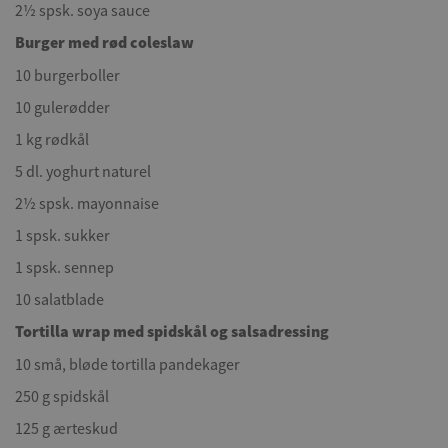
2½ spsk. soya sauce
Burger med rød coleslaw
10 burgerboller
10 gulerødder
1 kg rødkål
5 dl. yoghurt naturel
2½ spsk. mayonnaise
1 spsk. sukker
1 spsk. sennep
10 salatblade
Tortilla wrap med spidskål og salsadressing
10 små, bløde tortilla pandekager
250 g spidskål
125 g ærteskud