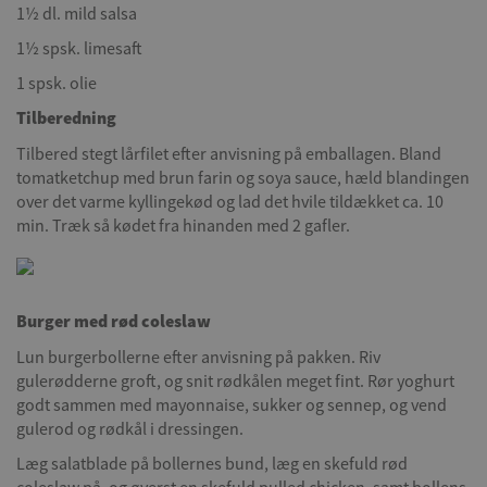
1½ dl. mild salsa
1½ spsk. limesaft
1 spsk. olie
Tilberedning
Tilbered stegt lårfilet efter anvisning på emballagen. Bland
tomatketchup med brun farin og soya sauce, hæld blandingen
over det varme kyllingekød og lad det hvile tildækket ca. 10
min. Træk så kødet fra hinanden med 2 gafler.
Burger med rød coleslaw
Lun burgerbollerne efter anvisning på pakken. Riv
gulerødderne groft, og snit rødkålen meget fint. Rør yoghurt
godt sammen med mayonnaise, sukker og sennep, og vend
gulerod og rødkål i dressingen.
Læg salatblade på bollernes bund, læg en skefuld rød