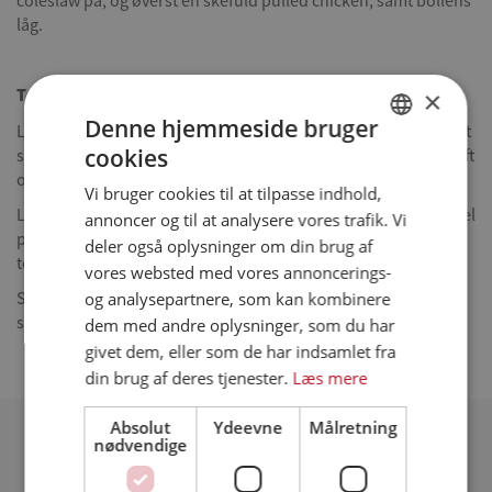
coleslaw på, og øverst en skefuld pulled chicken, samt bollens
låg.
Tortilla wrap med spidskål og salsadressing
×
Denne hjemmeside bruger
Lun tortilla pandekagerne efter anvisning på emballagen. Snit
cookies
spidskål fint og bland med ærteskud. Blend salsa med limesaft
DANISH
og olie, indtil konsistensen er fin og glat.
Vi bruger cookies til at tilpasse indhold,
ENGLISH
Læg en skefuld spidskål og ærteskud på hver tortilla, og fordel
annoncer og til at analysere vores trafik. Vi
SPANISH
pulled chicken ovenpå. Dryp med salsadressing og fold
deler også oplysninger om din brug af
tortillaen sammen.
vores websted med vores annoncerings-
GERMAN
Server burger og tortilla wrap med resten af coleslaw’en og
og analysepartnere, som kan kombinere
salsadressing.
dem med andre oplysninger, som du har
givet dem, eller som de har indsamlet fra
din brug af deres tjenester.
Læs mere
Absolut
Ydeevne
Målretning
Relaterede opskrifter
nødvendige