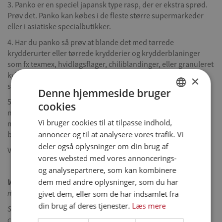
3. Panko er en speciel japansk type rasp, der er ekstra sprød.
Prøv det. Panko kan købes i de fleste større supermarkeder
eller i asiatiske specialbutikker.
4. Har du panko så prøv at blande det med tørrede
krydderurter eller tørrede krydderier og krydderblaninger
som fx texmex, hvidløgsflager, chiliblandinger, eller granuleret
kyllingefond (fås i små bøtter i de fleste større
×
supermarkeder).
Denne hjemmeside bruger
5. Knuste kartoffelchip med smag er også gode at panere
cookies
DANISH
nuggets med. Prøv dig frem med din favoritsmag – Varianter
Vi bruger cookies til at tilpasse indhold,
med sourcream and onion, salt og peber eller
ENGLISH
annoncer og til at analysere vores trafik. Vi
bbq/tomatkrydring smager godt sammen med kylling.
SPANISH
deler også oplysninger om din brug af
Velbekomme!
vores websted med vores annoncerings-
GERMAN
og analysepartnere, som kan kombinere
Vidste du at:
Det er nemt at lave sine egne nuggets, og så kan
dem med andre oplysninger, som du har
man selv bestemme smag, farve og sprødhed.
givet dem, eller som de har indsamlet fra
din brug af deres tjenester.
Læs mere
Server dem med dip og grønsagsstænger eller til en lækker
ceasarsalad, med pasta, råmarineret grønsagssalat.