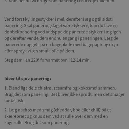
3. Kom det du vil bruge som panering i en tredje tallerken.
Vend først kyllingestykker i mel, derefter i æg og til sidst i
panering. Skal paneringslaget være tykkere, kan du lave en
dobbeltpanering ved at dyppe de panerede stykker i æg igen
og derefter vende dem endnu engang i paneringen. Læg de
panerede nuggets på en bageplade med bagepapir og dryp
eller spray evt. en smule olie på dem.
Steg dem i en 220° forvarmet ovn i 12-14 min.
Ideer til sjov panering:
1. Bland lige dele chiafrø, sesamfrø og kokosmel sammen.
Brug det som panering. Det bliver ikke sprødt, men det smager
fantastisk.
2. Læg nachos med smag (cheddar, bbq eller chili) på et
skærebræt og knus dem ved at rulle over dem med en
kagerulle. Brug det som panering.