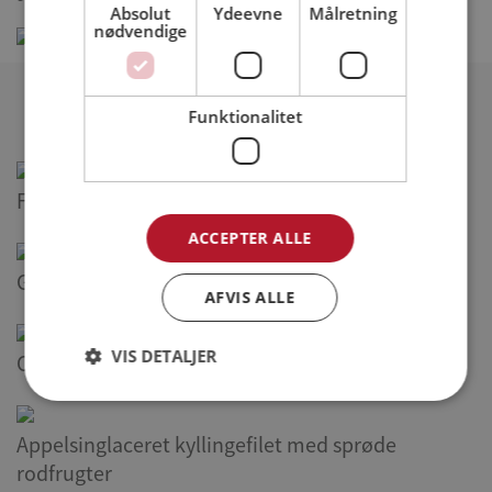
Absolut
Ydeevne
Målretning
nødvendige
Relaterede opskrifter
Funktionalitet
Frokostsalat med kyllingefilet
ACCEPTER ALLE
Grillet karrysteak med kokos- og mangosalat
AFVIS ALLE
VIS DETALJER
Cremet kyllingesuppe
Appelsinglaceret kyllingefilet med sprøde
rodfrugter