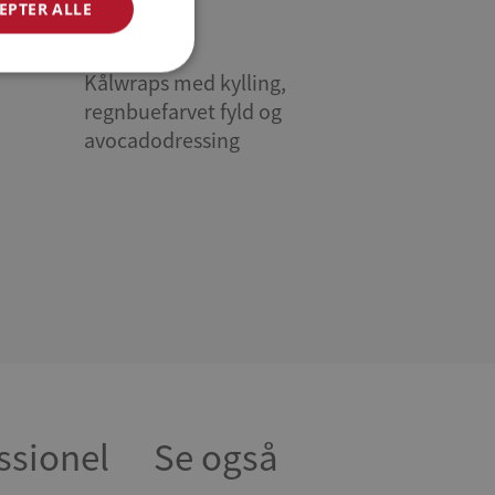
EPTER ALLE
Kålwraps med kylling,
regnbuefarvet fyld og
avocadodressing
ssionel
Se også