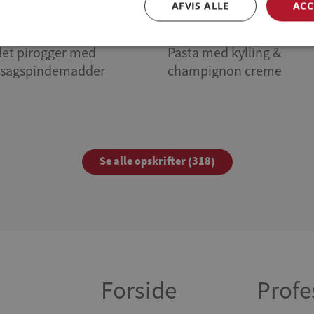
AFVIS ALLE
ACC
let pirogger med
Pasta med kylling &
tsagspindemadder
champignon creme
Se alle opskrifter (318)
Forside
Profe