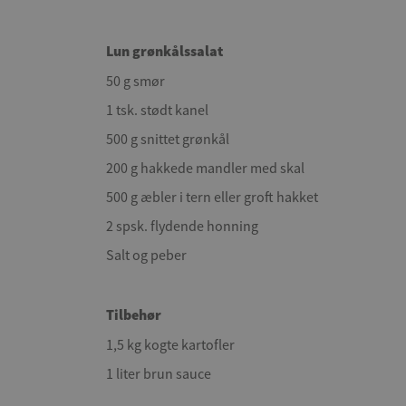
Lun grønkålssalat
50 g smør
1 tsk. stødt kanel
500 g snittet grønkål
200 g hakkede mandler med skal
500 g æbler i tern eller groft hakket
2 spsk. flydende honning
Salt og peber
Tilbehør
1,5 kg kogte kartofler
1 liter brun sauce