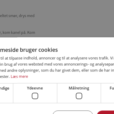
meltet smør, drys med
er, kom kanel på. Kom
 honning, salt og peber.
meside bruger cookies
n sauce og kartofler.
til at tilpasse indhold, annoncer og til at analysere vores trafik. V
in brug af vores websted med vores annoncerings- og analysepa
d andre oplysninger, som du har givet dem, eller som de har in
ester.
Læs mere
ndige
Ydeevne
Målretning
Fu
Relaterede opskrifter