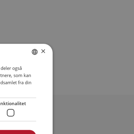
×
i deler også
DANISH
rtnere, som kan
ENGLISH
dsamlet fra din
SPANISH
GERMAN
nktionalitet