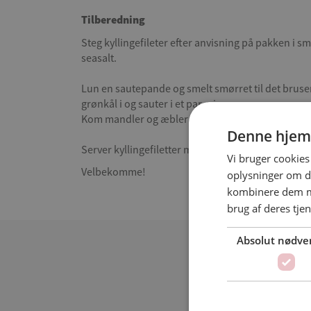
Tilberedning
Steg kyllingefileter efter anvisning på pakken i s
seasalt.
Lun en sautepande og smelt smørret til det brus
grønkål i og sauter i et par min.
Kom mandler og æbler ved, smag til med flydende
Denne hjem
Server kyllingefiletter med lun grønkålssalat, bru
Vi bruger cookies 
Velbekomme!
oplysninger om d
kombinere dem me
brug af deres tjen
Absolut nødve