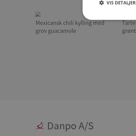
VIS DETALJER
Mexicansk chili kylling med
Tarte
grov guacamole
grøn
Danpo A/S