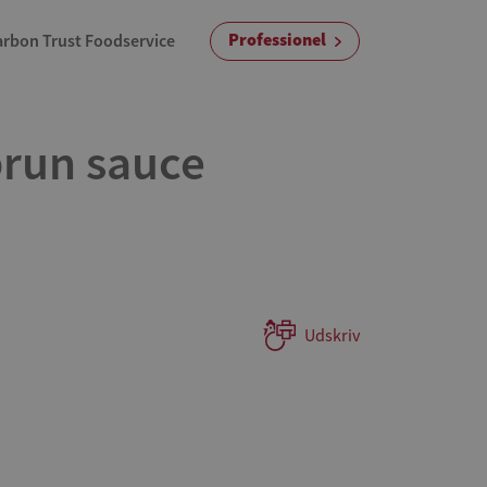
Professionel
arbon Trust Foodservice
brun sauce
Udskriv