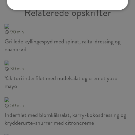
Relaterede opskrifter
90 min
Grillede kyllingespyd med spinat, raita-dressing og
naanbrød
30 min
Yakitori inderfilet med nudelsalat og cremet yuzo
mayo
50 min
Inderfilet med blomkålssalat, karry-kokosdressing og
krydderurte-snurrer med citroncreme