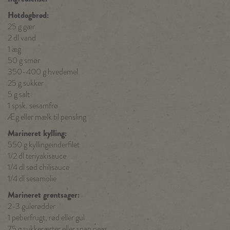
Hotdogbrød:
25 g gær
2 dl vand
1 æg
50 g smør
350-400 g hvedemel
25 g sukker
5 g salt
1 spsk. sesamfrø
Æg eller mælk til pensling
Marineret kylling:
550 g kyllingeinderfilet
1/2 dl teriyakisauce
1/4 dl sød chilisauce
1/4 dl sesamolie
Marineret grøntsager:
2-3 gulerødder
1 peberfrugt, rød eller gul
75 g sukkerærter eller snap peas