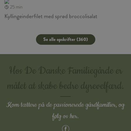
25 min
Kyllingeinderfilet med sprød broccolisalat
Se alle opskrifter (360)
Hos De Danske Familiegårde er
målet at skabe bedre dyrevelfærd.
Kom tættere på de passionerede gårdfamilier, og
følg os her.