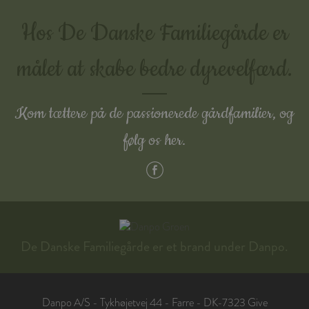
Hos De Danske Familiegårde er
målet at skabe bedre dyrevelfærd.
Kom tættere på de passionerede gårdfamilier, og
følg os her.
De Danske Familiegårde er et brand under Danpo.
Danpo A/S - Tykhøjetvej 44 - Farre - DK-7323 Give