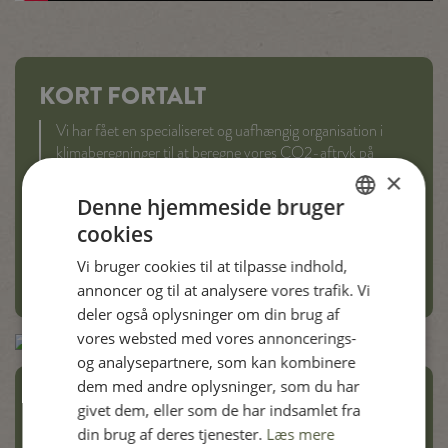
KORT FORTALT
Vi har fået en specialiseret og uafhængig organisation i
klimaberegninger til at beregne vores CO2-aftryk på
tværs af hele vores værdikæde på produktniveau - fra jord
×
til bord - lige fra kyllingen klækkes, til den lander på
Denne hjemmeside bruger
tallerkenen.
cookies
DANISH
Vi bruger cookies til at tilpasse indhold,
Læs mere om Carbon Trust-mærkningen her
ENGLISH
annoncer og til at analysere vores trafik. Vi
SPANISH
deler også oplysninger om din brug af
vores websted med vores annoncerings-
GERMAN
og analysepartnere, som kan kombinere
dem med andre oplysninger, som du har
TJEK KLIMAAFTRYKKET PÅ DE
givet dem, eller som de har indsamlet fra
DANSKE FAMILIEGÅRDE-
din brug af deres tjenester.
Læs mere