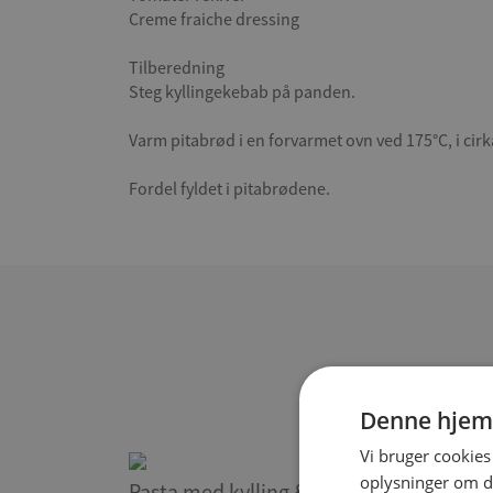
Creme fraiche dressing
Tilberedning
Steg kyllingekebab på panden.
Varm pitabrød i en forvarmet ovn ved 175°C, i cirk
Fordel fyldet i pitabrødene.
Denne hjem
Vi bruger cookies 
oplysninger om d
Pasta med kylling &
Club