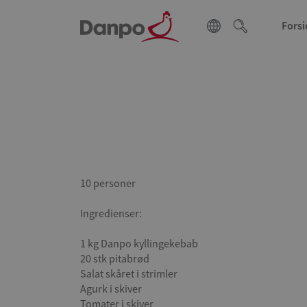
Forsi
10 personer
Ingredienser:
1 kg Danpo kyllingekebab
20 stk pitabrød
Salat skåret i strimler
Agurk i skiver
Tomater i skiver