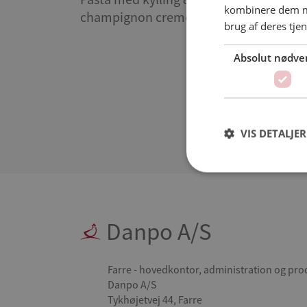
kombinere dem me
champignon creme
brug af deres tjen
Absolut nødve
VIS DETALJER
Danpo A/S
Farre - hovedkontor, administration og pro
Danpo A/S
Tykhøjetvej 44, Farre