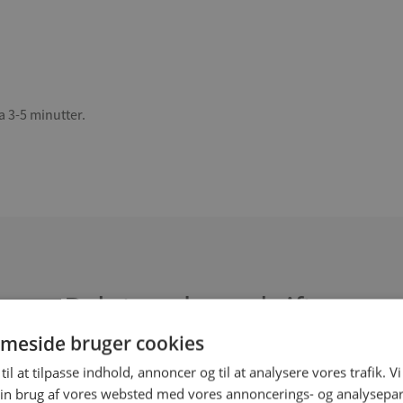
a 3-5 minutter.
Relaterede opskrifter
meside bruger cookies
til at tilpasse indhold, annoncer og til at analysere vores trafik. V
in brug af vores websted med vores annoncerings- og analysepa
 sandwich
Provence tern med pasta