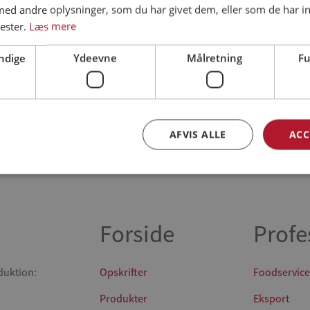
d andre oplysninger, som du har givet dem, eller som de har in
ester.
Læs mere
ndige
Ydeevne
Målretning
Fu
Se alle opskrifter (318)
AFVIS ALLE
ACC
Forside
Profe
duktion:
Opskrifter
Foodservice
Produkter
Eksport