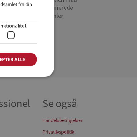
dsamlet fra din
kryddermarinerede
SPANISH
kyllingestrimler
GERMAN
nktionalitet
EPTER ALLE
ssionel
Se også
Handelsbetingelser
Privatlivspolitik