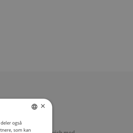
×
i deler også
DANISH
rtnere, som kan
sala
Rustic sandwich med
ENGLISH