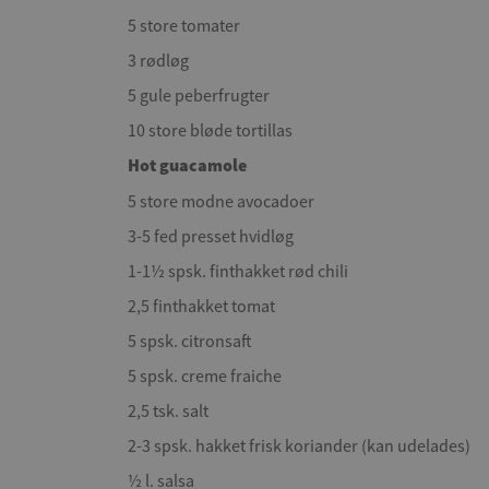
5 store tomater
3 rødløg
5 gule peberfrugter
10 store bløde tortillas
Hot guacamole
5 store modne avocadoer
3-5 fed presset hvidløg
1-1½ spsk. finthakket rød chili
2,5 finthakket tomat
5 spsk. citronsaft
5 spsk. creme fraiche
2,5 tsk. salt
2-3 spsk. hakket frisk koriander (kan udelades)
½ l. salsa