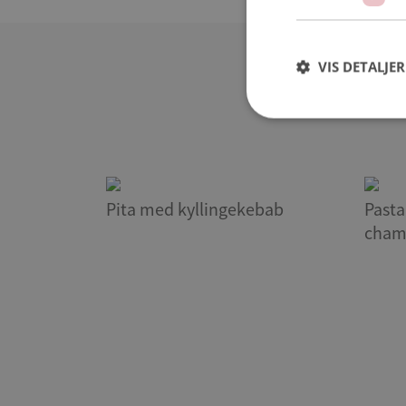
VIS DETALJER
Pita med kyllingekebab
Pasta
cham