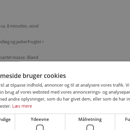
 ca. 8 minutter, vend
rødløg og peberfrugter i
nsartet masse. Bland
che og smag til med salt.
olen trække min. 30
meside bruger cookies
til at tilpasse indhold, annoncer og til at analysere vores trafik. V
er tortilla salat og
in brug af vores websted med vores annoncerings- og analysepa
er på den varme
d andre oplysninger, som du har givet dem, eller som de har in
s.
ester.
Læs mere
den ved siden af.
me fraiche.
ndige
Ydeevne
Målretning
Fu