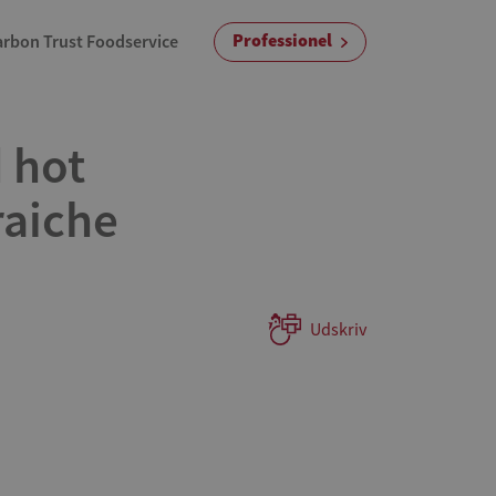
Professionel
arbon Trust Foodservice
d hot
raiche
Udskriv