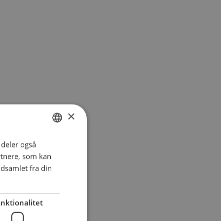
×
i deler også
DANISH
rtnere, som kan
ENGLISH
dsamlet fra din
SPANISH
GERMAN
nktionalitet