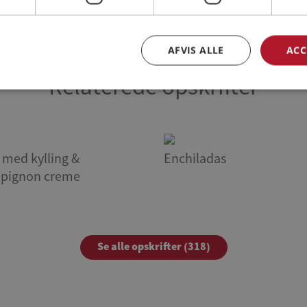
AFVIS ALLE
ACC
Relaterede opskrifter
 med kylling &
Enchiladas
pignon creme
Se alle opskrifter (318)