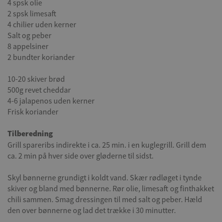
4 spsk olie
2 spsk limesaft
4 chilier uden kerner
Salt og peber
8 appelsiner
2 bundter koriander
10-20 skiver brød
500g revet cheddar
4-6 jalapenos uden kerner
Frisk koriander
Tilberedning
Grill spareribs indirekte i ca. 25 min. i en kuglegrill. Grill dem
ca. 2 min på hver side over gløderne til sidst.
Skyl bønnerne grundigt i koldt vand. Skær rødløget i tynde
skiver og bland med bønnerne. Rør olie, limesaft og finthakket
chili sammen. Smag dressingen til med salt og peber. Hæld
den over bønnerne og lad det trække i 30 minutter.