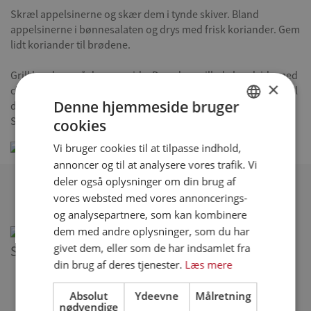
Skræl appelsinerne og skær dem i tynde skiver. Bland
appelsinerne i bønnesalaten og drys med frisk koriander. Gem
lidt koriander til brødene.
Grill brødene på den ene side. Drys den grillede brødside med
×
cheddar blandet med jalapenos og koriander. Grill brødene til
Denne hjemmeside bruger
de er sprøde og gyldne på undersiden og osten smeltet.
Server brødene til spareribs sammen med salat.
cookies
DANISH
Vi bruger cookies til at tilpasse indhold,
ENGLISH
annoncer og til at analysere vores trafik. Vi
SPANISH
deler også oplysninger om din brug af
Relaterede opskrifter
vores websted med vores annoncerings-
GERMAN
og analysepartnere, som kan kombinere
dem med andre oplysninger, som du har
givet dem, eller som de har indsamlet fra
Spareribs med mexicansk salsa
din brug af deres tjenester.
Læs mere
Absolut
Ydeevne
Målretning
Se alle opskrifter (318)
nødvendige