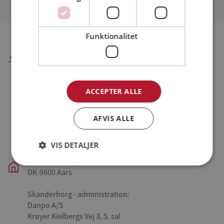
Funktionalitet
Danpo A/S
Farre - hovedkontor, administration og produktion:
ACCEPTER ALLE
Danpo A/S
Tykhøjetvej 44, Farre
DK-7323 Give
AFVIS ALLE
Aars - slagteri og produktion:
VIS DETALJER
Danpo A/S
Vestre Skovvej 3
DK-9600 Aars
Skanderborg - administration:
Danpo A/S
Krøyer Kielbergs Vej 3, 5. sal