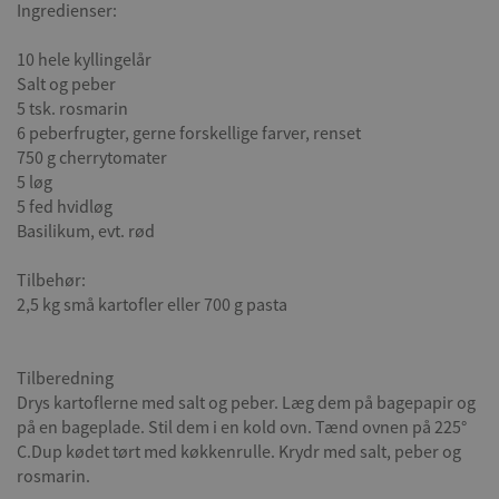
Ingredienser:
10 hele kyllingelår
Salt og peber
5 tsk. rosmarin
6 peberfrugter, gerne forskellige farver, renset
750 g cherrytomater
5 løg
5 fed hvidløg
Basilikum, evt. rød
Tilbehør:
2,5 kg små kartofler eller 700 g pasta
Tilberedning
Drys kartoflerne med salt og peber. Læg dem på bagepapir og
på en bageplade. Stil dem i en kold ovn. Tænd ovnen på 225°
C.Dup kødet tørt med køkkenrulle. Krydr med salt, peber og
rosmarin.