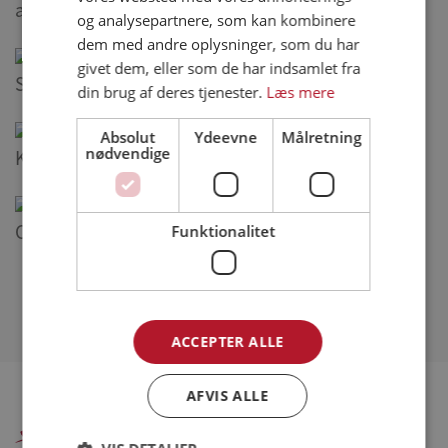
asparges, rucola og rosiner
og analysepartnere, som kan kombinere
dem med andre oplysninger, som du har
givet dem, eller som de har indsamlet fra
Saftige kyllingelår med honningbagte rodfrugter
din brug af deres tjenester.
Læs mere
Absolut
Ydeevne
Målretning
nødvendige
Kyllingelår med parmesan
Chicken couscous
Funktionalitet
Se alle opskrifter (318)
ACCEPTER ALLE
AFVIS ALLE
Danpo A/S