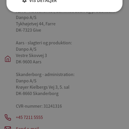
VIS DETALJER
Farre - hovedkontor, administration og produktion:
Danpo A/S
Tykhøjetvej 44, Farre
DK-7323 Give
Aars - slagteri og produktion:
Danpo A/S
Vestre Skovvej 3
DK-9600 Aars
Skanderborg - administration:
Danpo A/S
Krøyer Kielbergs Vej 3, 5. sal
DK-8660 Skanderborg
CVR-nummer: 31241316
+45 7211 5555
Send e-mail