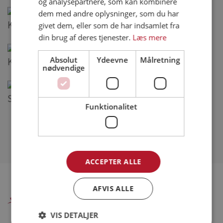
og analysepartnere, som kan kombinere
dem med andre oplysninger, som du har
Kyllingelasagne
givet dem, eller som de har indsamlet fra
din brug af deres tjenester.
Læs mere
Absolut
Ydeevne
Målretning
Kylling bolognese m. champignon
nødvendige
Super saftig kyllingeburger
Funktionalitet
Se alle opskrifter (318)
ACCEPTER ALLE
AFVIS ALLE
Danpo A/S
VIS DETALJER