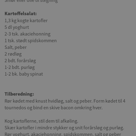
Smør eller olie til stegning
Kartoffelsalat:
1,3 kg kogte kartofler
5 dl yoghurt
2-3 tsk. akaciehonning
1 tsk. stødt spidskommen
Salt, peber
2 rødløg
2 bdt. forårsløg
1-2 bdt. purløg
1-2 bk. baby spinat
Tilberedning:
Rør kødet med knust hvidløg, salt og peber. Form kødet til 4
tournedos og bind en skive bacon omkring hver.
Kog kartoflerne, stil dem til afkøling.
Skær kartofler i mindre stykker og snit forårsløg og purløg.
Rør yoghurt, akaciehonning, spidskommen, salt og peber