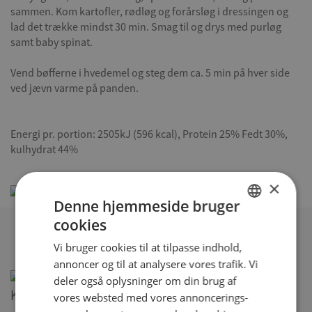
sammen. Kom kartofler, rødløg og forårsløg i dressingen og
lad det trække mindst 30 min. Smag til og drys med purløg
samt baby spinat.
Vend bøfferne i hvedemel og steg dem ca. 5 min på hver side
ved jævn varme på panden.
Energi pr. portion: 2505kJ (596 kcal), Protein 25% Fedt 30%,
kulhydrat 44%
×
Denne hjemmeside bruger
cookies
DANISH
Relaterede opskrifter
Vi bruger cookies til at tilpasse indhold,
ENGLISH
annoncer og til at analysere vores trafik. Vi
SPANISH
deler også oplysninger om din brug af
Kyllingefrikadeller med tzatziki
vores websted med vores annoncerings-
GERMAN