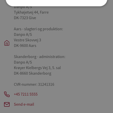
Farre - hovedkontor, administration og produktion:
Danpo A/S
Tykhøjetvej 44, Farre
DK-7323 Give
Aars - slagteri og produktion:
Danpo A/S
Vestre Skovvej 3
DK-9600 Aars
Skanderborg - administration:
Danpo A/S
Krøyer Kielbergs Vej 3, 5. sal
DK-8660 Skanderborg
CVR-nummer: 31241316
+45 7211 5555
Send e-mail