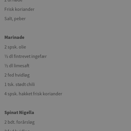
Frisk koriander
Salt, peber
Marinade
2 spsk. olie
½ dl fintrevet ingefær
½ dl limesaft
2 fed hvidløg
1 tsk. stødt chili
4 spsk. hakket frisk koriander
Spinat Nigella
2 bdt. forårsløg