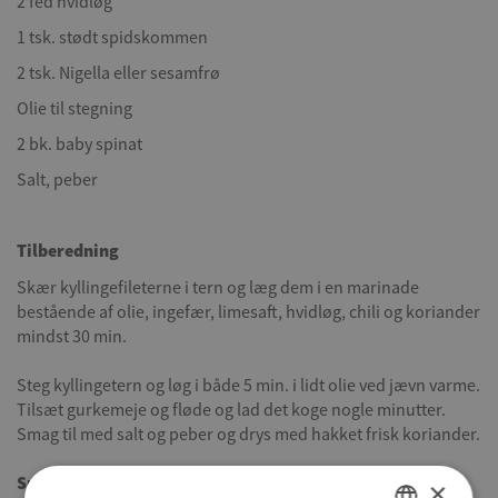
2 fed hvidløg
1 tsk. stødt spidskommen
2 tsk. Nigella eller sesamfrø
Olie til stegning
2 bk. baby spinat
Salt, peber
Tilberedning
Skær kyllingefileterne i tern og læg dem i en marinade
bestående af olie, ingefær, limesaft, hvidløg, chili og koriander
mindst 30 min.
Steg kyllingetern og løg i både 5 min. i lidt olie ved jævn varme.
Tilsæt gurkemeje og fløde og lad det koge nogle minutter.
Smag til med salt og peber og drys med hakket frisk koriander.
Spinat Nigella:
Lynsteg snittede forårsløg 2-3 min. i lidt olie
×