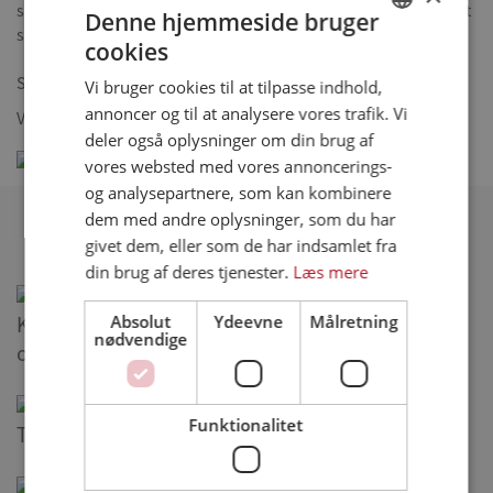
sammen med hvidløg i skiver, spidskommen og nigelle. Tilsæt
Denne hjemmeside bruger
spinat og lynsteg 1 min. Smag til med salt og peber.
cookies
DANISH
Server med naanbrød.
Vi bruger cookies til at tilpasse indhold,
ENGLISH
annoncer og til at analysere vores trafik. Vi
Velbekomme!
SPANISH
deler også oplysninger om din brug af
vores websted med vores annoncerings-
GERMAN
og analysepartnere, som kan kombinere
dem med andre oplysninger, som du har
Relaterede opskrifter
givet dem, eller som de har indsamlet fra
din brug af deres tjenester.
Læs mere
Absolut
Ydeevne
Målretning
Kokospaneret Minutfilet og speltsalat m/bønner
nødvendige
og krydrede grøntsager
Funktionalitet
Tartelet pirogger med grøntsagspindemadder