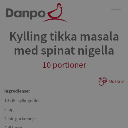
Kylling tikka masala
med spinat nigella
10 portioner
Udskriv
Ingredienser
10 stk. kyllingefilet
5 løg
2 tsk. gurkemeje
2 dl fløde