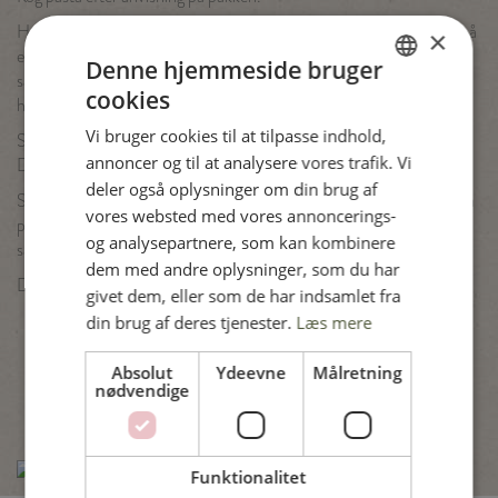
Hak løg fint og pres hvidløget. Steg løg, hvidløg, paprika og chili af på
×
en pande i lidt olie. Hæld det derefter op i en foodprocessor/blender
Denne hjemmeside bruger
sammen med madlavningsfløden, salt og peber, og blend indtil det
cookies
hele bliver ensartet.
DANISH
Vi bruger cookies til at tilpasse indhold,
Steg fileterne på panden i en smule olie, indtil de er gennemstegt.
ENGLISH
annoncer og til at analysere vores trafik. Vi
Drys med salt og peber. Skær derefter kyllingefileterne i stykker.
SPANISH
deler også oplysninger om din brug af
Steg grønkålen et par minutter på panden. Derefter hældes pasta på
vores websted med vores annoncerings-
GERMAN
panden, sammen med grøntsagssaucen. Vendt det hele godt
og analysepartnere, som kan kombinere
sammen. Til sidst vendes kyllingestykkerne i retten.
dem med andre oplysninger, som du har
Drys evt. med frisk krydderurt på toppen.
givet dem, eller som de har indsamlet fra
din brug af deres tjenester.
Læs mere
Absolut
Ydeevne
Målretning
nødvendige
Funktionalitet