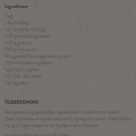
Ingredienser
1 løg
2 fed hvidløg
1 pk. brystfilet (260 g)
300 g hokkaido græskar
300 g gulerod
250 g frisk pasta
50 g grønkål (kan også være spinat)
250 ml madlavningsfløde
1 god spsk. paprika
1/2-1 tsk. chili, stødt
Salt og peber
TILBEREDNING
Vask græskar og gulerødder, og skær dem i mellemstore stykker.
Hæld stykkerne i en gryde med vand, og kog dem møre. Hæld vandet
fra og put grøntsagerne i en foodprocessor/blender.
Kog pasta efter anvisning på pakken.