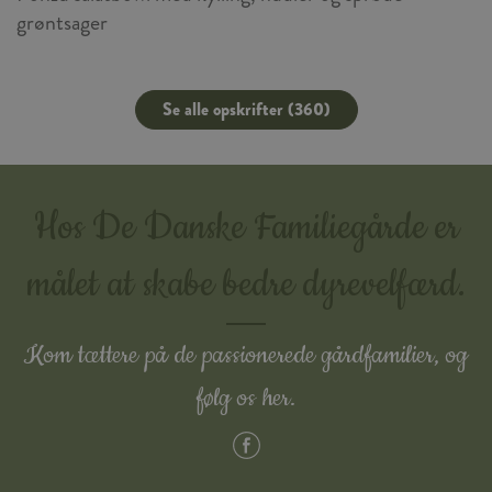
grøntsager
Se alle opskrifter (360)
Hos De Danske Familiegårde er
målet at skabe bedre dyrevelfærd.
Kom tættere på de passionerede gårdfamilier, og
følg os her.