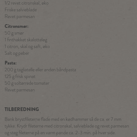
1/2 revet citronskal, øko
Friske salvieblade
Revet parmesan
Citronsmør:
50 g smør
1 finthakket skalotteløg
1 citron, skal og saft, øko
Salt og peber
Pasta:
200 g tagliatelle eller anden båndpasta
125 g frisk spinat
50 g soltørrede tomater
Revet parmesan
TILBEREDNING
Bank brystfileterne flade med en kødhammer så de ca. er 7 mm
tykke. Krydr fileterne med citronskal, salvieblade og revet parmesan
og steg fileterne på en varm pande ca. 2-3 min. på hver side.