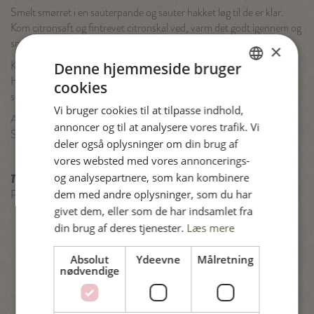
Smelt smørret i en sauterpande og sauter hakket løg til de er klar.
Kom citronsaft og fintrevet citronskal ved, varm det godt igennem og
smag til med salt og peber.
×
Kog pastaen ”al dente” og kom spinaten ved de sidste sekunder.
Denne hjemmeside bruger
Hæld vandet fra pastaen, dryp af og vend pasta, spinat samt
cookies
DANISH
soltørrede tomater i citronsmørret.
Vi bruger cookies til at tilpasse indhold,
ENGLISH
Anret på tallerkener, drys med parmesan og læg nem fileten ovenpå.
annoncer og til at analysere vores trafik. Vi
Server straks.
SPANISH
deler også oplysninger om din brug af
vores websted med vores annoncerings-
GERMAN
og analysepartnere, som kan kombinere
Tips:
dem med andre oplysninger, som du har
Prøv også at lægge en skive lufttørret skinke oven på fileterne.
givet dem, eller som de har indsamlet fra
din brug af deres tjenester.
Læs mere
Absolut
Ydeevne
Målretning
nødvendige