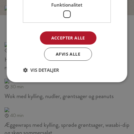
Funktionalitet
Relaterede opskrifter
ACCEPTER ALLE
30 min
AFVIS ALLE
Hønsesalat med avocado, forårsløg og ramsløgsmayo
med ristet rugbrød
VIS DETALJER
30 min
Wok med kylling, nudler, grøntsager og peanuts
40 min
Æggewraps med kylling, sprøde grøntsager, wasabi-dip
og skøn sommersalat