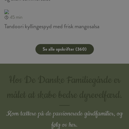
45 min
Tandoori kyllingespyd med frisk mangosalsa
Se alle opskrifter (360)
Hos De Danske Familiegårde er
målet at skabe bedre dyrevelfærd.
Kom tættere på de passionerede gårdfamilier, og
følg os her.