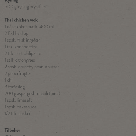
500 g kylling brystfilet
Thai chicken wok
1 dåse kokosmælk, 400 ml
2 fed hvidløg
1 spsk. frisk ingefær
1 tsk. korianderfrø
2 tsk. sort chilipaste
1 stilk citrongræs
2 spsk. crunchy peanutbutter
2 peberfrugter
1 chili
3 forårsløg
200 g aspargesbroccoli (bimi)
1 spsk. limesaft
1 spsk. fiskesauce
1/2 tsk. sukker
Tilbehør