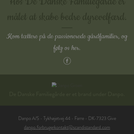
Hos De Danske Familiegårde er
målet at skabe bedre dyrevelfærd.
Kom tættere på de passionerede gårdfamilier, og
følg os her.
De Danske Familiegårde er et brand under Danpo.
Danpo A/S - Tykhøjetvej 44 - Farre - DK-7323 Give
danpo.forbrugerkontakt@scandistandard.com