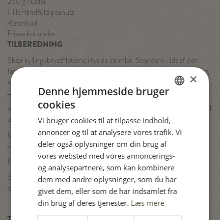
250 g nudler
1 lille håndfuld peanuts
Ærteskud
Friske koriander
TILBEREDNING
Skær kyllingebrystfileterne i tynde strimler. Steg dem i lidt af den
faste kokosmælk sammen med knust hvidløg, fintrevet frisk ingefær,
×
korianderfrø, chilipaste og finthakket citrongræs.
Denne hjemmeside bruger
Tilsæt resten af kokosmælken sammen med peanutbutter og
cookies
DANISH
peberfrugt i tern. Lad det simre nogle minutter og kom fintsnittet chili
uden kerner, snittede forårsløg samt bimi ved.
Vi bruger cookies til at tilpasse indhold,
ENGLISH
annoncer og til at analysere vores trafik. Vi
Kog endnu et par minutter og smag til med limesaft, fiskesauce og
SPANISH
deler også oplysninger om din brug af
sukker.
vores websted med vores annoncerings-
GERMAN
Kog nudlerne efter anvisningen på emballagen.
og analysepartnere, som kan kombinere
Server thai chicken wok med nudler og top med hakkede peanuts,
dem med andre oplysninger, som du har
ærteskud og friske koriander.
givet dem, eller som de har indsamlet fra
din brug af deres tjenester.
Læs mere
Tip