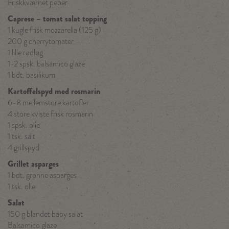
Friskkværnet peber
Caprese – tomat salat topping
1 kugle frisk mozzarella (125 g)
200 g cherrytomater
1 lille rødløg
1-2 spsk. balsamico glaze
1 bdt. basilikum
Kartoffelspyd med rosmarin
6-8 mellemstore kartofler
4 store kviste frisk rosmarin
1 spsk. olie
1 tsk. salt
4 grillspyd
Grillet asparges
1 bdt. grønne asparges
1 tsk. olie
Salat
150 g blandet baby salat
Balsamico glaze