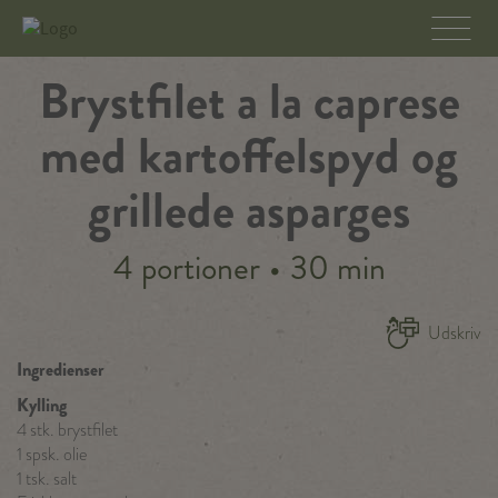
Brystfilet a la caprese
med kartoffelspyd og
grillede asparges
4 portioner
•
30 min
Udskriv
Ingredienser
Kylling
4 stk. brystfilet
1 spsk. olie
1 tsk. salt