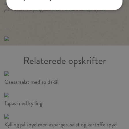
kan variere ved at tilføje f.eks. cherrytomater, champignons eller
peberfrugt i tern på spyddene sammen med kartoffelstykker
.
Relaterede opskrifter
Caesarsalat med spidskål
Tapas med kylling
Kylling på spyd med asparges-salat og kartoffelspyd