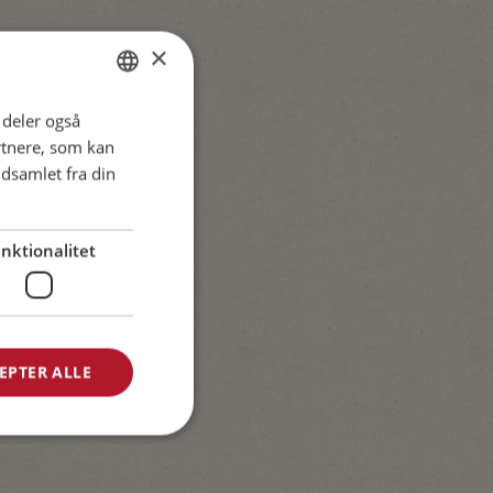
×
i deler også
DANISH
rtnere, som kan
ENGLISH
dsamlet fra din
SPANISH
GERMAN
nktionalitet
EPTER ALLE