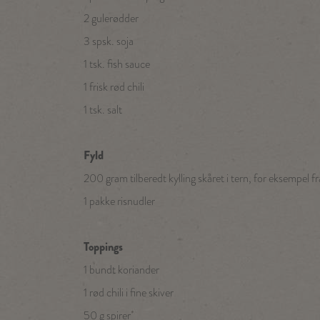
2 gulerødder
3 spsk. soja
1 tsk. fish sauce
1 frisk rød chili
1 tsk. salt
Fyld
200 gram tilberedt kylling skåret i tern, for eksempel f
1 pakke risnudler
Toppings
1 bundt koriander
1 rød chili i fine skiver
50 g spirer