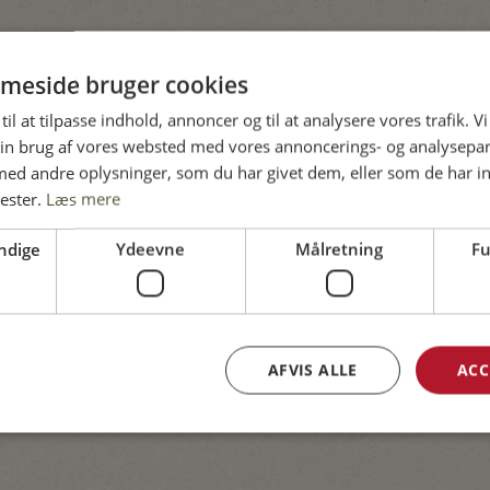
meside bruger cookies
til at tilpasse indhold, annoncer og til at analysere vores trafik. V
in brug af vores websted med vores annoncerings- og analysepa
d andre oplysninger, som du har givet dem, eller som de har in
ester.
Læs mere
ryde og fyld op med vand
ndige
Ydeevne
Målretning
Fu
den rene fond.
re soja eller fiskesauce i?
lad dem koge med suppen.
AFVIS ALLE
ACC
 man selv kan vælge.