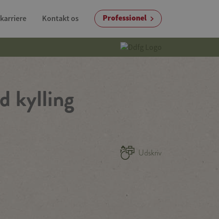
Professionel
karriere
Kontakt os
 kylling
Udskriv