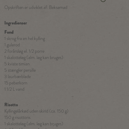
Opskriften er udviklet af: Beksemad
Ingredienser
Fond
1 skrog fra en hel kylling
1 gulerod
2 forårsløg el. 1/2 porre
1 skalotteløg (alm. løg kan bruges)
5 kviste timian
5 stængler persille
3 laurbærblade
15 peberkorn
1 1/2 L vand
Risotto
Kyllingelårkød uden skind (ca. 150 g)
150 g risottoris
1 skalotteløg (alm. løg kan bruges)