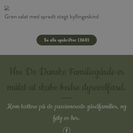
Grøn salat med sprødt stegt kyllingeskind
Se alle opskrifter (360)
Hos De Danske Familiegårde er
målet at skabe bedre dyrevelfærd.
Kom tættere på de passionerede gårdfamilier, og
følg os her.