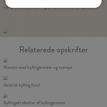
or at bruge din hele kylling optimalt se også opskriften
rotisserie
F
kylling med sommersalat – og
kyllingekroketter af kyllingerester
Relaterede opskrifter
Risotto med kyllingerester og svampe
Asiatisk kylling fond
Kyllingekroketter af kyllingerester