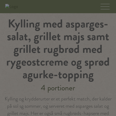
Kylling med asparges-
salat, grillet majs samt
grillet rugbrød med
rygeostcreme og sprød
agurke-topping
4 portioner
Kylling og krydderurter er et perfekt match, der kalder
på sol sg sommer, og serveret med asparges salat og
grillet majs. Her er også små rugbrøds-hapsere med