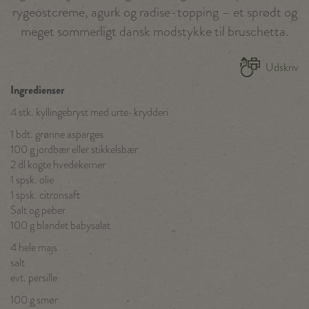
rygeostcreme, agurk og radise-topping – et sprødt og
meget sommerligt dansk modstykke til bruschetta.
Udskriv
Ingredienser
4 stk. kyllingebryst med urte-krydderi
1 bdt. grønne asparges
100 g jordbær eller stikkelsbær
2 dl kogte hvedekerner
1 spsk. olie
1 spsk. citronsaft
Salt og peber
100 g blandet babysalat
4 hele majs
salt
evt. persille
100 g smør