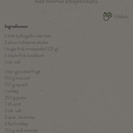
med minimal arbejdsindsats.
Udskriv
Ingredienser
2 hele kyllingelår uden ben
2 skiver lufttørret skinke
1 kugle frisk mozzarella (125 g)
6 blade frisk basilikum
1 tsk. salt
1 stor gul peberfrugt
150 g broccoli
150 g squash
1 rødløg
250 g pasta
7 dl vand
2 tsk. salt
2 spsk. olivenolie
2 fed hvidløg
150 g små tomater