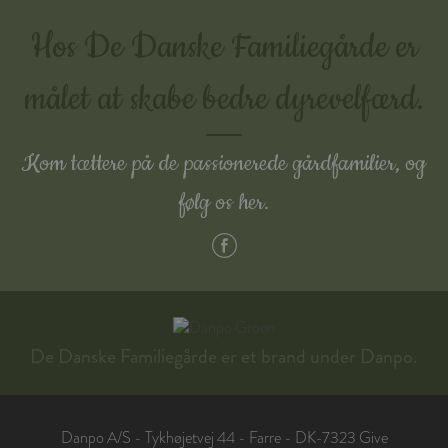
Hos De Danske Familiegårde er
målet at skabe bedre dyrevelfærd.
Kom tættere på de passionerede gårdfamilier, og
følg os her.
De Danske Familiegårde er et brand under Danpo.
Danpo A/S - Tykhøjetvej 44 - Farre - DK-7323 Give