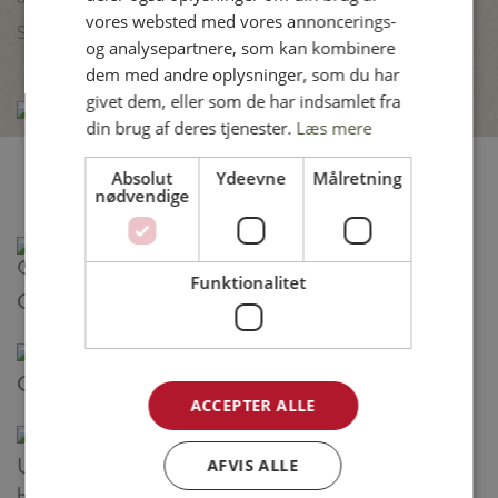
vores websted med vores annoncerings-
GERMAN
Server minikøller med blomkålstabouleh og krølsalat
og analysepartnere, som kan kombinere
dem med andre oplysninger, som du har
givet dem, eller som de har indsamlet fra
din brug af deres tjenester.
Læs mere
Absolut
Ydeevne
Målretning
Relaterede opskrifter
nødvendige
25 min
Funktionalitet
Cæsar salat med kylling og parmesanchips
Gyros med kyllingelår og tzatziki
ACCEPTER ALLE
Udbenet kyllingeoverlår med rød karry, mormors
AFVIS ALLE
hjertesalat og grillede krydderurtekartofler samt