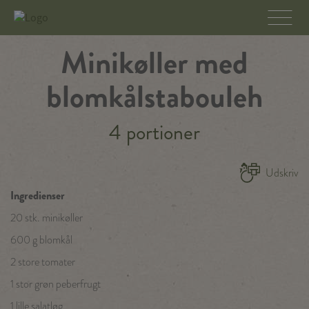
Minikøller med
blomkålstabouleh
4 portioner
Udskriv
Ingredienser
20 stk. minikøller
600 g blomkål
2 store tomater
1 stor grøn peberfrugt
1 lille salatløg