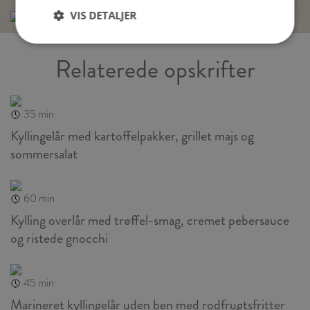
VIS DETALJER
Relaterede opskrifter
35 min
Kyllingelår med kartoffelpakker, grillet majs og
sommersalat
60 min
Kylling overlår med trøffel-smag, cremet pebersauce
og ristede gnocchi
45 min
Marineret kyllingelår uden ben med rodfrugtsfritter