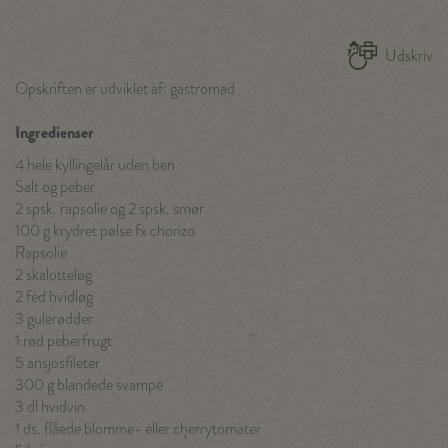
Udskriv
Opskriften er udviklet af: gastromad
Ingredienser
4 hele kyllingelår uden ben
Salt og peber
2 spsk. rapsolie og 2 spsk. smør
100 g krydret pølse fx chorizo
Rapsolie
2 skalotteløg
2 fed hvidløg
3 gulerødder
1 rød peberfrugt
5 ansjosfileter
300 g blandede svampe
3 dl hvidvin
1 ds. flåede blomme- eller cherrytomater