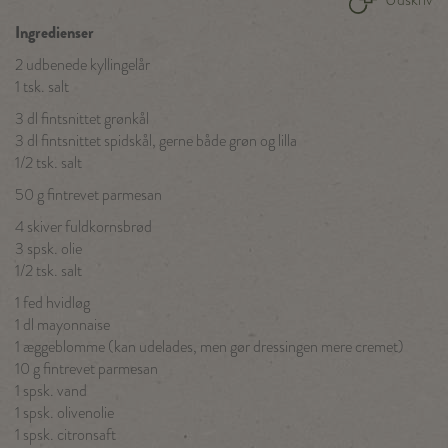
Ingredienser
2 udbenede kyllingelår
1 tsk. salt
3 dl fintsnittet grønkål
3 dl fintsnittet spidskål, gerne både grøn og lilla
1/2 tsk. salt
50 g fintrevet parmesan
4 skiver fuldkornsbrød
3 spsk. olie
1/2 tsk. salt
1 fed hvidløg
1 dl mayonnaise
1 æggeblomme (kan udelades, men gør dressingen mere cremet)
10 g fintrevet parmesan
1 spsk. vand
1 spsk. olivenolie
1 spsk. citronsaft