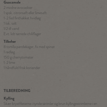
Guacamole
2 modne avocadoer
1 spsk. citronsaft eller limesaft
1-2 fed finthakket hvidløg
1 tsk. salt
1/2 dl vand
Evt. lidt tørrede chiliflager
Tilbehør
8 tortilla pandekager, fx med spinat
1 rødløg
150 g cherrytomater
1-2 lime
1 håndfuld frisk koriander
TILBEREDNING
Kylling
Skær brystfileterne i tynde strimler og brun kyllingestrimlerne i en