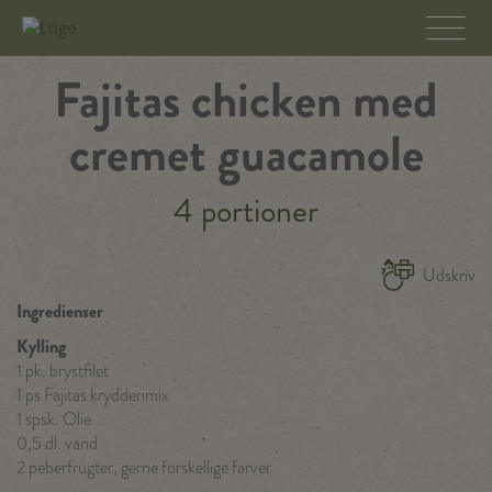
Fajitas chicken med
cremet guacamole
4 portioner
Udskriv
Ingredienser
Kylling
1 pk. brystfilet
1 ps Fajitas krydderimix
1 spsk. Olie
0,5 dl. vand
2 peberfrugter, gerne forskellige farver