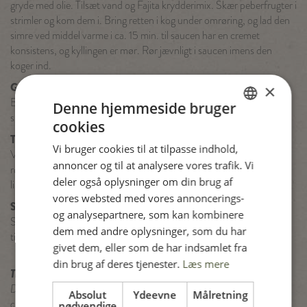
gryde med olie. Tilsæt vand og Fajita krydderimix. Skær peberfrugter i
strimler og kom dem i. Bring retten i kog under omrøring, og lad den
simre ved middel varme i ca. 15 min. til saucen har en cremet
konsistens, og kyllingen er mør. Rør jævnligt i saucen imens den
koger ind.
Guacamole
×
Blend eller mos avocadoer med citronsaft, hvidløg, salt og vand, og
Denne hjemmeside bruger
smag evt. til med chiliflager.
cookies
DANISH
Tilbehør
Vi bruger cookies til at tilpasse indhold,
ENGLISH
Varm tortillapandekagerne efter anvisning på emballagen. Skær
annoncer og til at analysere vores trafik. Vi
rødløg i tynde ringe og cherrytomater i både. Server sammen med
SPANISH
deler også oplysninger om din brug af
limebåde og frisk koriander.
vores websted med vores annoncerings-
GERMAN
Servering
og analysepartnere, som kan kombinere
Server Fajitas chicken i lune tortillas med guacamole og resten af
dem med andre oplysninger, som du har
tilbehøret.
givet dem, eller som de har indsamlet fra
din brug af deres tjenester.
Læs mere
Tip:
Der kan serveres alverdens forskelligt tilbehør til denne ret – f.eks.
Absolut
Ydeevne
Målretning
cheddar, syltede jalapenos, salsa og creme fraiche. Og server gerne
nødvendige