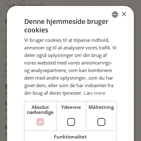
1 spsk. frisk rosmarin
×
Denne hjemmeside bruger
Tilberedning
cookies
DANISH
Tilbered kyllingen efter anvisning på emballagen.
Vi bruger cookies til at tilpasse indhold,
Del hjertesalat i mindre stykker og skær avocado i både. Snit
ENGLISH
annoncer og til at analysere vores trafik. Vi
spidskålen meget fint. Skær squash i lange tynde strimler, f.eks. med
SPANISH
deler også oplysninger om din brug af
en ”spiralizer” eller en almindelig skrællekniv. Skær bolsjebeder og
vores websted med vores annoncerings-
gulerødder i meget tynde skiver. Anret hjertesalat, avocado, spidskål,
GERMAN
squash, bolsjebeder og gulerødder på et stort fad sammen med
og analysepartnere, som kan kombinere
babyspinat, spirer og timian.
dem med andre oplysninger, som du har
givet dem, eller som de har indsamlet fra
Sennepsdip
din brug af deres tjenester.
Læs mere
Rør grov sennep med mayonnaise, syltet agurk og cremefraiche.
Citron-urtecreme
Absolut
Ydeevne
Målretning
Rør creme fraiche sammen med citronskal. Hak timian og persille
nødvendige
meget fint og bland det i creme fraichen sammen med salt.
Snobrød
Rør gær ud i lunkent vand og tilsæt derefter olie, æg, salt og
Funktionalitet