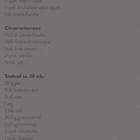
4 spsk. mayonnaise
1 spsk. finthakket syltet agurk
1 dl. creme fraiche
Citron-urtecreme
1 1/2 dl. creme fraiche
1 tsk. fintrevet citronskal
1 tsk. frisk timian
2 spsk. persille
½ tsk. salt
Snobrød ca. 20 stk.:
25 g gær
5 dl. lunkent vand
½ dl. olie
1 æg
2 tsk. salt
200 g grahamsmel
600 g hvedemel
2 spsk. olivenolie
1 spsk. flagesalt