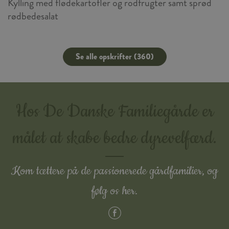
Kylling med flødekartofler og rodfrugter samt sprød
rødbedesalat
Se alle opskrifter (360)
Hos De Danske Familiegårde er
målet at skabe bedre dyrevelfærd.
Kom tættere på de passionerede gårdfamilier, og
følg os her.