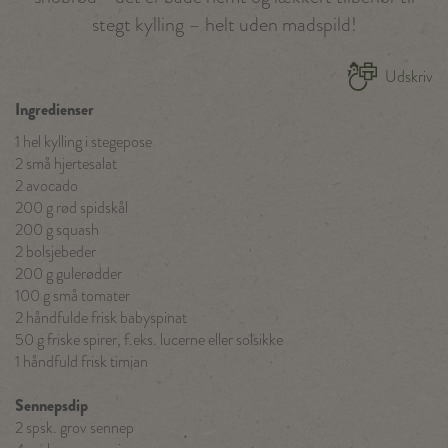
stegt kylling – helt uden madspild!
Udskriv
Ingredienser
1 hel kylling i stegepose
2 små hjertesalat
2 avocado
200 g rød spidskål
200 g squash
2 bolsjebeder
200 g gulerødder
100 g små tomater
2 håndfulde frisk babyspinat
50 g friske spirer, f.eks. lucerne eller solsikke
1 håndfuld frisk timian
Sennepsdip
2 spsk. grov sennep