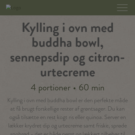
Kylling i ovn med
buddha bowl,
sennepsdip og citron-
urtecreme
4 portioner
•
60 min
Kylling i ovn med buddha bowl er den perfekte måde
at få brugt forskellige rester af grøntsager. Du kan
også tilsætte en rest kogt ris eller quinoa. Server en
lækker krydret dip og urtecreme samt friske, sprøde
snobrød - det er både nemt og lækkert tilbehør til