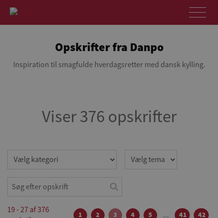
Opskrifter fra Danpo
Inspiration til smagfulde hverdagsretter med dansk kylling.
Viser 376 opskrifter
19 - 27 af 376
1
2
3
4
5
...
41
42