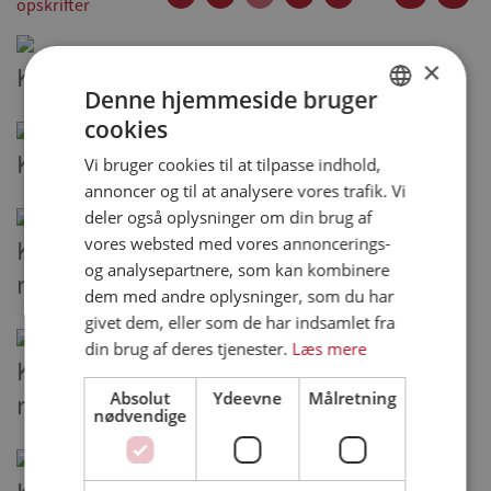
opskrifter
×
Kyllingetournedos med kartoffelsalat
Denne hjemmeside bruger
cookies
DANISH
Kyllingerulle med nødder og druesalsa
Vi bruger cookies til at tilpasse indhold,
ENGLISH
annoncer og til at analysere vores trafik. Vi
SPANISH
deler også oplysninger om din brug af
vores websted med vores annoncerings-
Kyllingekarbonade med symfoni af
GERMAN
og analysepartnere, som kan kombinere
rodfrugter og dip
dem med andre oplysninger, som du har
givet dem, eller som de har indsamlet fra
din brug af deres tjenester.
Læs mere
Kyllingefrikadeller med waldoffsalat og
Absolut
Ydeevne
Målretning
ristede kartofler
nødvendige