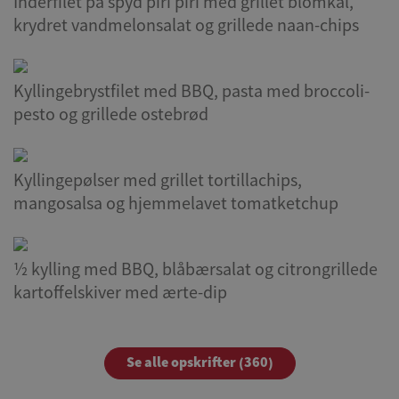
Inderfilet på spyd piri piri med grillet blomkål,
krydret vandmelonsalat og grillede naan-chips
Kyllingebrystfilet med BBQ, pasta med broccoli-
pesto og grillede ostebrød
Kyllingepølser med grillet tortillachips,
mangosalsa og hjemmelavet tomatketchup
½ kylling med BBQ, blåbærsalat og citrongrillede
kartoffelskiver med ærte-dip
Se alle opskrifter (360)