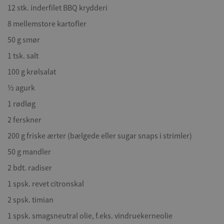
12 stk. inderfilet BBQ krydderi
8 mellemstore kartofler
50 g smør
1 tsk. salt
100 g krølsalat
½ agurk
1 rødløg
2 ferskner
200 g friske ærter (bælgede eller sugar snaps i strimler)
50 g mandler
2 bdt. radiser
1 spsk. revet citronskal
2 spsk. timian
1 spsk. smagsneutral olie, f.eks. vindruekerneolie