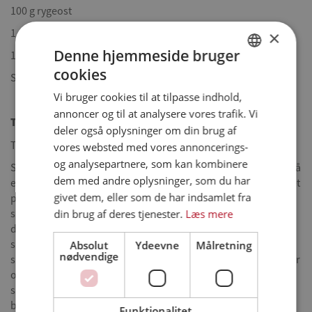
100 g rygeost
1 dl creme fraiche
×
Denne hjemmeside bruger
1 dl klippet purløg
cookies
DANISH
Salt, peber
Vi bruger cookies til at tilpasse indhold,
ENGLISH
annoncer og til at analysere vores trafik. Vi
Tilberedning
SPANISH
deler også oplysninger om din brug af
Tilbered inderfilet med BBQ efter anvisning på emballagen.
vores websted med vores annoncerings-
GERMAN
og analysepartnere, som kan kombinere
Sæt hver kartoffel på et træspyd (på den lange led), og skær så
dem med andre oplysninger, som du har
en spiral af kartoflen ved at skære rundt, helt ind til pinden i et
givet dem, eller som de har indsamlet fra
par mm. tykkelse. Det gælder om at skære rundt og rundt i
din brug af deres tjenester.
Læs mere
samme tykkelse, så man ikke kommer til at skære igennem til
det foregående lag. Til sidst er kartoflen i et langt stykke – en
spiral, som forsigtigt kan trækkes længere på pinden, ved at
Absolut
Ydeevne
Målretning
nødvendige
skille lagene ad. Smelt smørret og pensl kartoflerne med smør
og drys med salt. Læg dem på tværs over f.eks. en foliebakke,
så pindende holder kartoflerne ”svævende” – på den måde
bliver de sprøde hele vejen rundt. Grill dem til de er møre, ca.
Funktionalitet