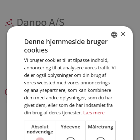
Danpo A/S
×
Farre - hovedkontor, administration og produktion:
Denne hjemmeside bruger
Danpo A/S
cookies
DANISH
Tykhøjetvej 44, Farre
Vi bruger cookies til at tilpasse indhold,
DK-7323 Give
ENGLISH
annoncer og til at analysere vores trafik. Vi
SPANISH
Aars - slagteri og produktion:
deler også oplysninger om din brug af
Danpo A/S
vores websted med vores annoncerings-
GERMAN
Vestre Skovvej 3
og analysepartnere, som kan kombinere
DK-9600 Aars
dem med andre oplysninger, som du har
givet dem, eller som de har indsamlet fra
Skanderborg - administration:
din brug af deres tjenester.
Læs mere
Danpo A/S
Krøyer Kielbergs Vej 3, 5. sal
Absolut
Ydeevne
Målretning
DK-8660 Skanderborg
nødvendige