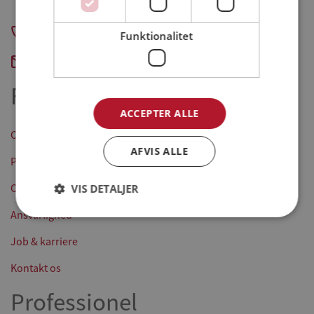
CVR-nummer: 31241316
+45 7211 5555
Funktionalitet
Send e-mail
Forside
ACCEPTER ALLE
Opskrifter
AFVIS ALLE
Produkter
VIS DETALJER
Om os
Ansvarlighed
Job & karriere
Kontakt os
Professionel