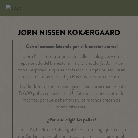
JØRN NISSEN KOKÆRGAARD
Con el corazón latiendo por el bienestar animal
Jørn Nissen es productor de pollos ecológicos y un
apasionado del bienestar animal y la ecología. Jørn vive
con su esposa Lis, que es profesora. Su hija Louise vive en
casa, mientras que su hijo Rasmus se ha ido de casa.
Hay dos lotes de pollos ecológicos, con aproximadamente
5.600 pollos en cada lote. Un lote de hembras y otro de
machos, porque las hembras y los machos crecen de
forma diferente.
¿Por qué eligió los pollos?
En 2015, hablé con Økologisk Landsforening, que me dijo
que Sødam necesitaba pollos con mejor bienestar animal,