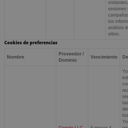
visitantes
sesiones 
campañas
los infor
análisis d
sitios.
Cookies de preferencias
Proveedor /
Nombre
Vencimiento
De
Dominio
Yo
es
co
re
se
la
de
lo
Yo
Google LLC
5 meses 4
in