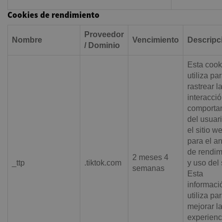
Cookies de rendimiento
Proveedor
Nombre
Vencimiento
Descripc
/ Dominio
Esta cook
utiliza pa
rastrear l
interacció
comporta
del usuar
el sitio w
para el an
de rendim
2 meses 4
_ttp
.tiktok.com
y uso del s
semanas
Esta
informaci
utiliza pa
mejorar l
experienc