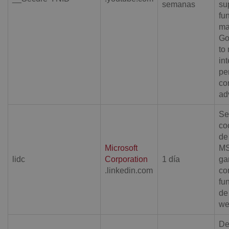
semanas
su
fu
ma
Go
to
in
pe
co
ad
Se
co
de
Microsoft
MS
lidc
Corporation
1 día
ga
.linkedin.com
co
fu
de 
we
De