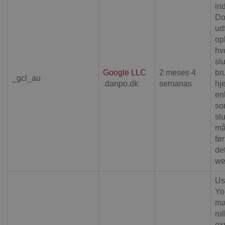
ind
Do
ud
op
hv
sl
Google LLC
2 meses 4
br
_gcl_au
.danpo.dk
semanas
hj
en
so
sl
må
fø
de
we
Us
Yo
ma
ro
ex