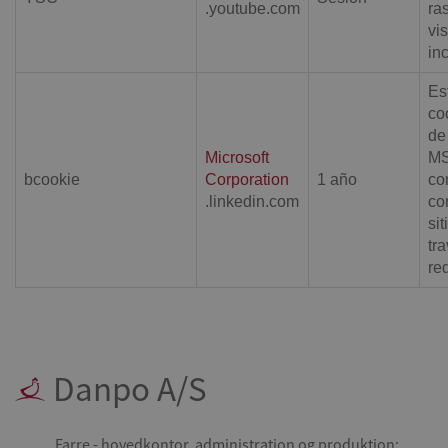
.youtube.com
ras
vi
in
Es
co
de
Microsoft
MS
bcookie
Corporation
1 año
co
.linkedin.com
co
si
tr
re
Danpo A/S
Farre - hovedkontor, administration og produktion: