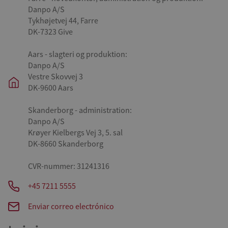
Danpo A/S
Tykhøjetvej 44, Farre
DK-7323 Give
Aars - slagteri og produktion:
Danpo A/S
Vestre Skovvej 3
DK-9600 Aars
Skanderborg - administration:
Danpo A/S
Krøyer Kielbergs Vej 3, 5. sal
DK-8660 Skanderborg
CVR-nummer: 31241316
+45 7211 5555
Enviar correo electrónico