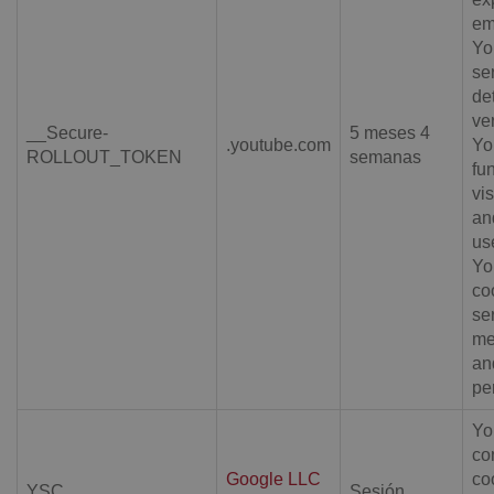
em
Yo
ser
de
ve
__Secure-
5 meses 4
.youtube.com
Yo
ROLLOUT_TOKEN
semanas
fun
vis
an
us
Yo
co
se
me
an
pe
Yo
co
Google LLC
co
YSC
Sesión