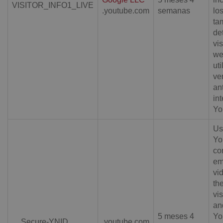
VISITOR_INFO1_LIVE
.youtube.com
semanas
los
ta
de
vis
we
uti
ve
an
in
Yo
Us
Yo
co
em
vid
th
vi
an
5 meses 4
Yo
__Secure-YNID
.youtube.com