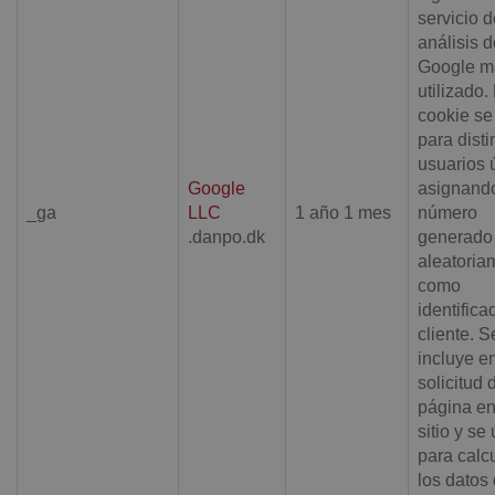
servicio d
análisis d
Google m
utilizado.
cookie se 
para disti
usuarios 
Google
asignand
_ga
LLC
1 año 1 mes
número
.danpo.dk
generado
aleatoria
como
identifica
cliente. S
incluye e
solicitud 
página en
sitio y se 
para calc
los datos