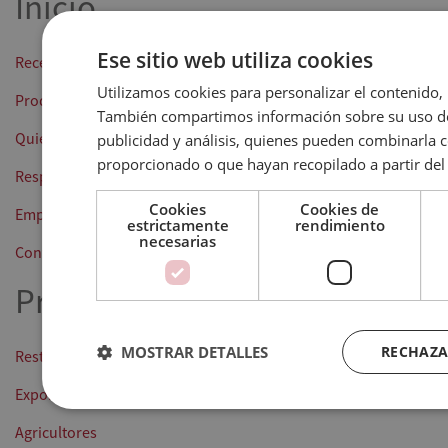
Inicio
Ese sitio web utiliza cookies
Recetas
Utilizamos cookies para personalizar el contenido, 
Productos
También compartimos información sobre su uso de 
Quiénes somos
publicidad y análisis, quienes pueden combinarla 
proporcionado o que hayan recopilado a partir del 
Responsabilidad
Cookies
Cookies de
Empleo y carrera profesional
estrictamente
rendimiento
necesarias
Contáctanos
Profesional
MOSTRAR DETALLES
RECHAZA
Restauración
Exportación
Agricultores