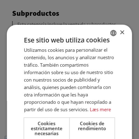
Subproductos
Esta categoría incluye la venta de subproductos
×
destinados principalmente a fines distintos del
consumo humano, como plumas, despojos y
Ese sitio web utiliza cookies
vísceras. Estos productos se utilizan en la
Utilizamos cookies para personalizar el
DANISH
producción de piensos y biocombustibles, entre
contenido, los anuncios y analizar nuestro
otras cosas, en línea con nuestra ambición de
ENGLISH
tráfico. También compartimos
utilizar y aumentar el valor del animal entero. Esto
SPANISH
información sobre su uso de nuestro sitio
minimiza el desperdicio de alimentos, reduce la
huella de carbono y aumenta la rentabilidad. Una
con nuestros socios de publicidad y
GERMAN
parte significativa de los subproductos que
análisis, quienes pueden combinarla con
producimos se procesa en nuestra empresa
otra información que les haya
conjunta Farmfood.
proporcionado o que hayan recopilado a
Nuestro objetivo es aprovechar todo el potencial
partir del uso de sus servicios.
Læs mere
del pollo.
Cookies
Cookies de
estrictamente
rendimiento
necesarias