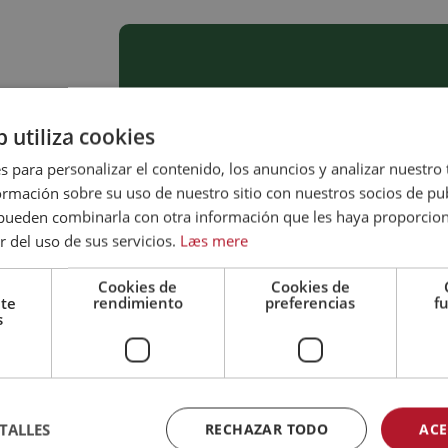
Responsabilida
b utiliza cookies
Nuestra ambición es ser 
animal y ofrecer produc
s para personalizar el contenido, los anuncios y analizar nuestro
climático posible. Asum
mación sobre su uso de nuestro sitio con nuestros socios de pub
impacto sobre las perso
s pueden combinarla con otra información que les haya proporci
cadena de valor.
r del uso de sus servicios.
Læs mere
Más información
Cookies de
Cookies de
s
nte
rendimiento
preferencias
f
s
TALLES
RECHAZAR TODO
ACE