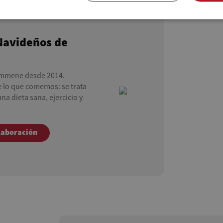
Navideños de
mmene desde 2014.
 lo que comemos: se trata
a dieta sana, ejercicio y
laboración