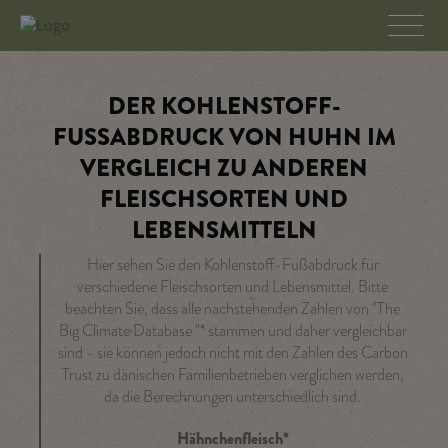
DER KOHLENSTOFF-
FUSSABDRUCK VON HUHN IM V
ERGLEICH ZU ANDEREN F
LEISCHSORTEN UND L
EBENSMITTELN
Hier sehen Sie den Kohlenstoff-Fußabdruck für
verschiedene Fleischsorten und Lebensmittel. Bitte
beachten Sie, dass alle nachstehenden Zahlen von "The
Big Climate Database "* stammen und daher vergleichbar
sind - sie können jedoch nicht mit den Zahlen des Carbon
Trust zu dänischen Familienbetrieben verglichen werden,
da die Berechnungen unterschiedlich sind.
Hähnchenfleisch*