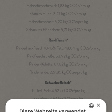
Hähnchenschenkel: 1,88 kg CO2e/pro kg
Ganzes Huhn: 3,27 kg CO2e/pro kg
Hähnchenbrust: 5,20 kg CO2e/pro kg
Gehacktes Hähnchen: 5,71 kg CO2/pro kg
Rindfleisch*
Rinderhackfleisch 10-15% Fett: 48,04 kg CO2e/pro kg
Rindfleischspieße: 53,92 kg CO2/pro kg
Rinder-Kulotte: 67,82 kg CO2/pro kg
Rinderlende: 227,85 kg CO2e/pro kg
Schweinefleisch*
Pulled Pork: 4,52 kg CO2e/pro kg
Schinken: 4,64 kg CO2e/pro kg
×
Peperoni: 5,70 kg CO2e/pro kg
Diese Webseite verwendet