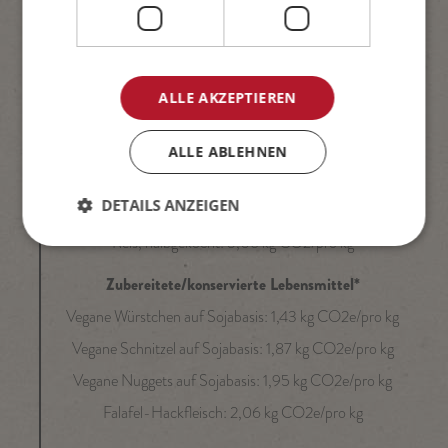
Brokkoli: 0,63 kg CO2/pro kg
Banane: 0,85 kg CO2e/pro kg
Avocado: 1,22 kg CO2/pro kg
ALLE AKZEPTIEREN
Brot und Müsli*
Burgerbrötchen: 1,16 kg CO2/pro kg
ALLE ABLEHNEN
Nudeln: 2,05 kg CO2/pro kg
DETAILS ANZEIGEN
Kuchen: 2,32 kg CO2e/pro kg
Reis, halbgekocht: 5,06 kg CO2/pro kg
Zubereitete/konservierte Lebensmittel*
Vegane Würstchen auf Sojabasis: 1,43 kg CO2e/pro kg
Vegane Schnitzel auf Sojabasis: 1,87 kg CO2e/pro kg
Vegane Nuggets auf Sojabasis: 1,95 kg CO2e/pro kg
Falafel-Hackfleisch: 2,06 kg CO2e/pro kg