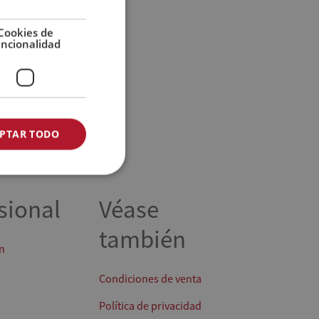
GERMAN
Cookies de
uncionalidad
PTAR TODO
sional
Véase
también
n
Condiciones de venta
Política de privacidad