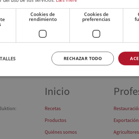
Cookies de
Cookies de
nte
rendimiento
preferencias
f
s
TALLES
RECHAZAR TODO
ACE
Inicio
Profe
duktion:
Recetas
Restauració
Productos
Exportación
Quiénes somos
Agricultores