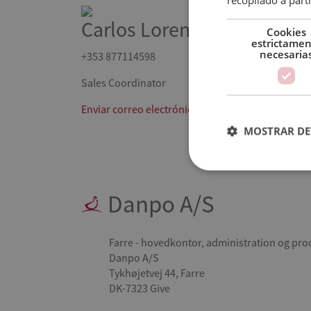
Carlos Lorenzo
Cookies
estrictame
necesaria
+353 877114598
Sales Coordinator
Enviar correo electrónico
MOSTRAR DE
Danpo A/S
Farre - hovedkontor, administration og pro
Danpo A/S
Tykhøjetvej 44, Farre
DK-7323 Give