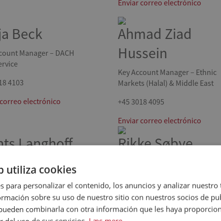
Enviar correo electrónico
ja Beck
Ahmad Ziad
Hussein
count Manager – DACH
rvice
Key Account Manager – Ethnic
18 4103
Markets (Halal) & Middle East
 correo electrónico
+45 3018 4095
Enviar correo electrónico
nts Langhoff
Rikke Søbye
Madsen
Coordinator
b utiliza cookies
77 8761
Sales Coordinator
s para personalizar el contenido, los anuncios y analizar nuestro
mación sobre su uso de nuestro sitio con nuestros socios de pub
 correo electrónico
+45 3018 3957
s pueden combinarla con otra información que les haya proporci
Enviar correo electrónico
r del uso de sus servicios.
Læs mere