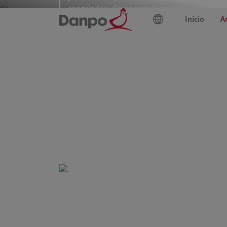
congelados y listos para el consumo en los paí
Inicio
A
nórdicos e Irlanda.