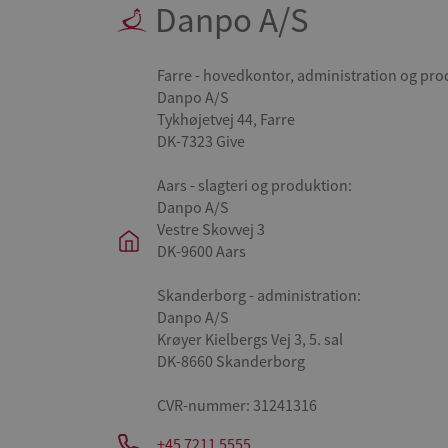
Danpo A/S
Farre - hovedkontor, administration og pro
Danpo A/S
Tykhøjetvej 44, Farre
DK-7323 Give
Aars - slagteri og produktion:
Danpo A/S
Vestre Skovvej 3
DK-9600 Aars
Skanderborg - administration:
Danpo A/S
Krøyer Kielbergs Vej 3, 5. sal
DK-8660 Skanderborg
CVR-nummer: 31241316
+45 7211 5555