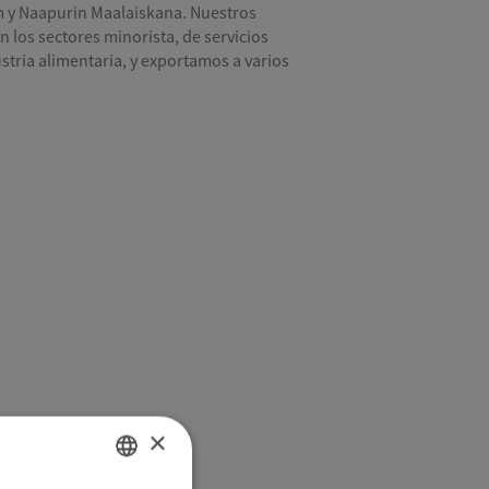
m y Naapurin Maalaiskana. Nuestros
n los sectores minorista, de servicios
ustria alimentaria, y exportamos a varios
×