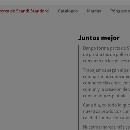
ses
cerca de Scandi Standard
Catálogos
Marcas
Póngase e
Juntos mejor
Danpo forma parte de Sc
de productos de pollo re
consumo en los países n
Trabajamos según el prin
compartimos conocimient
competencias entre empr
común y la creación de v
consumidores globales.
Cada día, en todo lo q
nuestros productos cum
calidad, innovación y so
Nuestras marcas más co