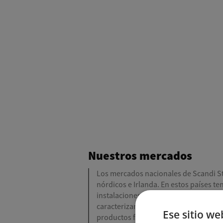
Nuestros mercados
Los mercados nacionales de Scandi St
nórdicos e Irlanda. En estos países t
instalaciones de producción. Todos l
caracterizan por un alto grado de orgu
Ese sitio we
productos fabricados localmente, y l