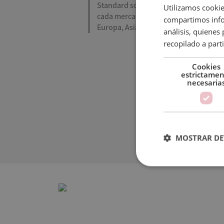
Standard son bien conocidas y tienen
Utilizamos cookie
cada mercado. También exportamos a
compartimos infor
Europa, Asia y África.
análisis, quiene
recopilado a parti
Cookies
estrictame
necesaria
Sc
MOSTRAR DE