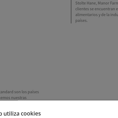
Stolte Hane, Manor Far
clientes se encuentran e
alimentarios y de la ind
países.
andard son los países
enemos nuestras
os mercados se
llo nacional por los
b utiliza cookies
as marcas de Scandi