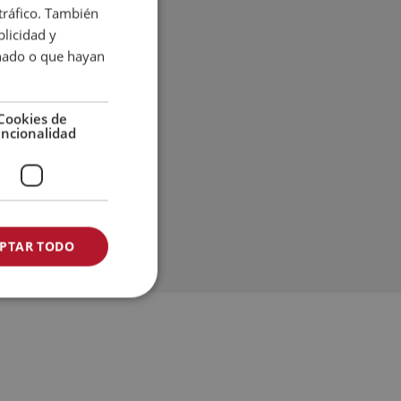
 tráfico. También
DANISH
licidad y
ENGLISH
onado o que hayan
SPANISH
GERMAN
Cookies de
uncionalidad
dos
PTAR TODO