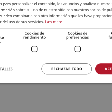
 una posición fuerte en
s para personalizar el contenido, los anuncios y analizar nuestro
 varios mercados, como
mación sobre su uso de nuestro sitio con nuestros socios de pub
s pueden combinarla con otra información que les haya proporci
r del uso de sus servicios.
Læs mere
Cookies de
Cookies de
nte
rendimiento
preferencias
f
s
andi Standard exporta a más de 40 merca
He aquí una selección de nuestros mercados
TALLES
RECHAZAR TODO
ACE