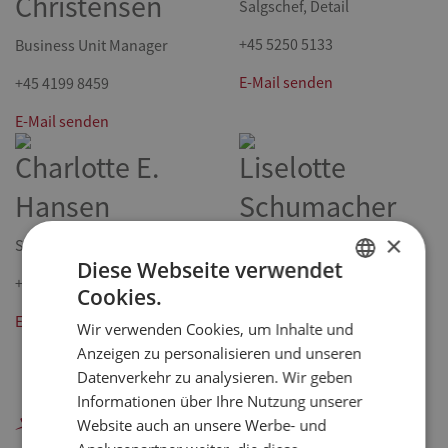
Christensen
Salgschef, Detail
+45 5250 5133
Business Unit Manager
E-Mail senden
+45 4199 8459
E-Mail senden
Charlotte E.
Liselotte
Hansen
Schumacher
×
Salgskoordinator
Salgskoordinator
Diese Webseite verwendet
+45 7211 5602
+45 7211 5606
Cookies.
DANISH
E-Mail senden
E-Mail senden
Wir verwenden Cookies, um Inhalte und
ENGLISH
Anzeigen zu personalisieren und unseren
SPANISH
Datenverkehr zu analysieren. Wir geben
Informationen über Ihre Nutzung unserer
GERMAN
Danpo A/S
Website auch an unsere Werbe- und