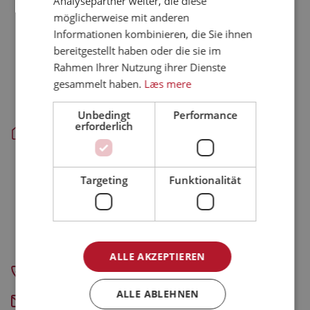
Analysepartner weiter, die diese
möglicherweise mit anderen
Farre - hovedkontor, administration og produktion:
Danpo A/S
Informationen kombinieren, die Sie ihnen
Tykhøjetvej 44, Farre
bereitgestellt haben oder die sie im
DK-7323 Give
Rahmen Ihrer Nutzung ihrer Dienste
gesammelt haben.
Læs mere
Aars - slagteri og produktion:
Danpo A/S
Unbedingt
Performance
Vestre Skovvej 3
erforderlich
DK-9600 Aars
Skanderborg - administration:
Targeting
Funktionalität
Danpo A/S
Krøyer Kielbergs Vej 3, 5. sal
DK-8660 Skanderborg
CVR-nummer: 31241316
ALLE AKZEPTIEREN
+45 7211 5555
ALLE ABLEHNEN
E-Mail senden