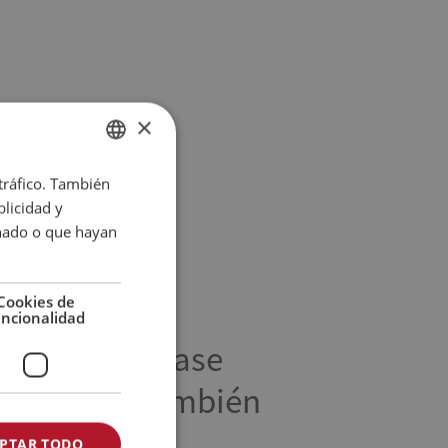
×
 tráfico. También
DANISH
licidad y
ENGLISH
onado o que hayan
SPANISH
GERMAN
Cookies de
uncionalidad
sional
Véase
también
n
PTAR TODO