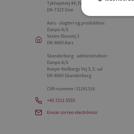
Tykhøjetvej 44, Farre
DK-7323 Give
Aars - slagteri og produktion:
Danpo A/S
Vestre Skovvej 3
DK-9600 Aars
Skanderborg - administration:
Danpo A/S
Krøyer Kielbergs Vej 3, 5. sal
DK-8660 Skanderborg
CVR-nummer: 31241316
+45 7211 5555
Enviar correo electrónico