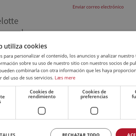
Enviar correo electrónico
elotte
humacher
oordinator
b utiliza cookies
s para personalizar el contenido, los anuncios y analizar nuestro
11 5606
mación sobre su uso de nuestro sitio con nuestros socios de pub
 correo electrónico
s pueden combinarla con otra información que les haya proporci
r del uso de sus servicios.
Læs mere
Cookies de
Cookies de
nte
rendimiento
preferencias
f
s
Inicio
Profe
duktion:
Recetas
Restauració
TALLES
RECHAZAR TODO
ACE