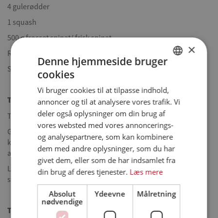
4 gulerødder
1 squash
500 g frosset spinat/ frisk spinat
×
Revet ost
Denne hjemmeside bruger
Salt og peber
cookies
DANISH
Vi bruger cookies til at tilpasse indhold,
ENGLISH
Tilberedning
annoncer og til at analysere vores trafik. Vi
SPANISH
deler også oplysninger om din brug af
Tø spinat op, steg fileterne kort på panden på begge sider.
vores websted med vores annoncerings-
GERMAN
Gulerødder og squash skæres i strimler og blanceres kort i
og analysepartnere, som kan kombinere
kogende saltet vand. Vandet vrides ud af spinaten, hvis der
dem med andre oplysninger, som du har
anvendes frossen spinat
givet dem, eller som de har indsamlet fra
Lav lasagnen med de forskellige lag, skær evt. fileterne i
din brug af deres tjenester.
Læs mere
strimler – og bag i ovn ved 140° ca. 1 time.
Absolut
Ydeevne
Målretning
nødvendige
Tip:
For det bedste resultat - saml den dagen før og stil på køl.