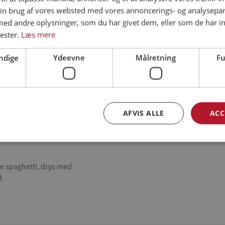
in brug af vores websted med vores annoncerings- og analysepa
d andre oplysninger, som du har givet dem, eller som de har in
ester.
Læs mere
t er mørt men uden at det
ndige
Ydeevne
Målretning
Fu
ved og lad saucen koge
AFVIS ALLE
ACC
 og smag til med salt
e spaghetti, drys med
d.