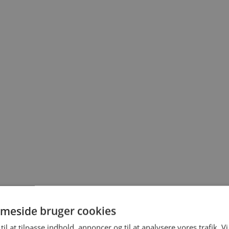
prika.
le 10 min.
meside bruger cookies
 bageplade med
til at tilpasse indhold, annoncer og til at analysere vores trafik. V