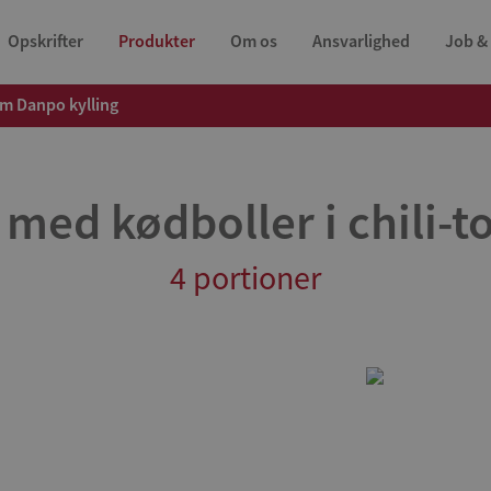
Opskrifter
Produkter
Om os
Ansvarlighed
Job & 
m Danpo kylling
 med kødboller i chili-
4 portioner