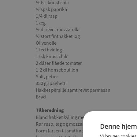
½ tsk knust chili
½ spsk paprika
1/4 dl rasp
1 æg
½ dl revet mozzarella
½ stort finthakket løg
Olivenolie
1 fed hvidløg
1 tsk knust chili
2 dåser flåede tomater
1-2 dl hønsebouillon
Salt, peber
350 g spaghetti
Hakket persille samt revet parmesan
Brød
Tilberedning
Bland hakket kylling med salt, hvidløg, chili og pa
Rør rasp, æg og mozzarella i farsen og lad den hvi
Denne hjem
Form farsen til små kødboller og læg dem på en
Vi bruger cookies 