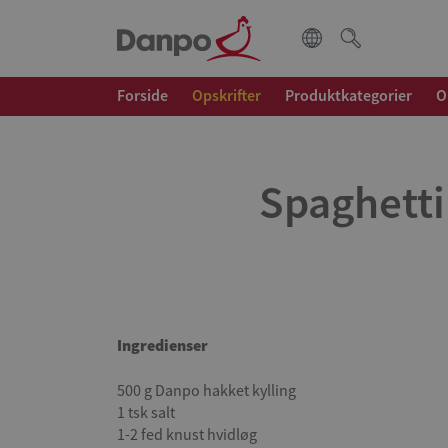
Forside
Opskrifter
Produktkategorier
O
Spaghetti
Ingredienser
500 g Danpo hakket kylling
1 tsk salt
1-2 fed knust hvidløg