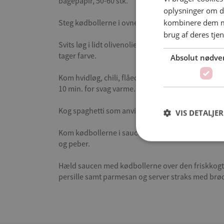
bagepapir, 50-60 stk.
oplysninger om d
kombinere dem me
Steg kødbollerne i ovnen ved 225°C i 12 min.
brug af deres tjen
Svits løg i lidt olivenolie ved middel varme til de
tager farve.
Absolut nødve
Kom hvidløg, chili, flåede tomater samt bouillon 
10 min. for svag varme.
Kog spaghetti som anvist.
VIS DETALJER
Kom kødbollerne i saucen, varm den godt igennem
og peber.
Hæld saucen med kødbollerne over den friskkogt
persille samt parmesan og server straks med brø