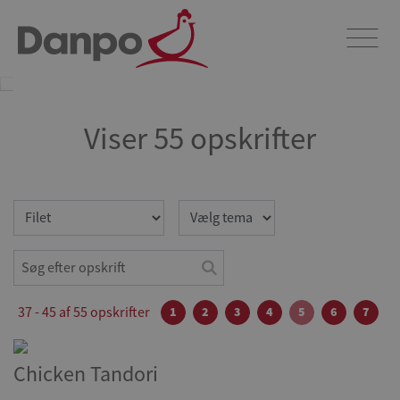
Opskrifter
Dyk ned i vores verden af fristende kyllingeopskrifter og lad dig
begejstre af et hav af kulinariske oplevelser. Udforsk og berig dit
køkken med vores opskrifter.
Viser 55 opskrifter
37 - 45 af 55 opskrifter
1
2
3
4
5
6
7
Chicken Tandori