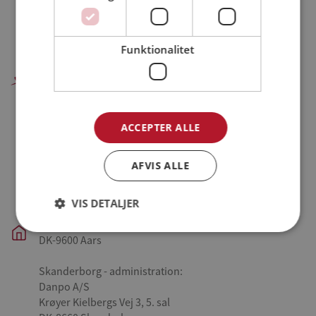
Funktionalitet
Danpo A/S
Farre - hovedkontor, administration og produktion:
ACCEPTER ALLE
Danpo A/S
Tykhøjetvej 44, Farre
DK-7323 Give
AFVIS ALLE
Aars - slagteri og produktion:
VIS DETALJER
Danpo A/S
Vestre Skovvej 3
DK-9600 Aars
Skanderborg - administration:
Danpo A/S
Krøyer Kielbergs Vej 3, 5. sal