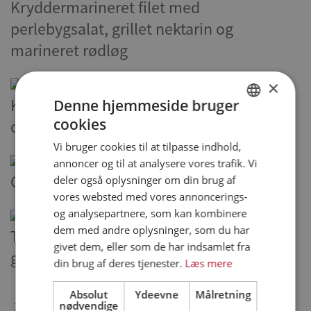
Kryddermarineret filet med
perlebygsalat, grillet nektarin og
marineret rødløg
×
Kålwraps med kylling, regnbuefarvet fyld
Denne hjemmeside bruger
cookies
og avocadodressing
DANISH
Vi bruger cookies til at tilpasse indhold,
ENGLISH
annoncer og til at analysere vores trafik. Vi
SPANISH
Grøntsags hottere med inderfilet
deler også oplysninger om din brug af
vores websted med vores annoncerings-
GERMAN
og analysepartnere, som kan kombinere
dem med andre oplysninger, som du har
Tartelet pirogger med
givet dem, eller som de har indsamlet fra
grøntsagspindemadder
din brug af deres tjenester.
Læs mere
Absolut
Ydeevne
Målretning
nødvendige
37 - 45 af 55 opskrifter
1
2
3
4
5
6
7