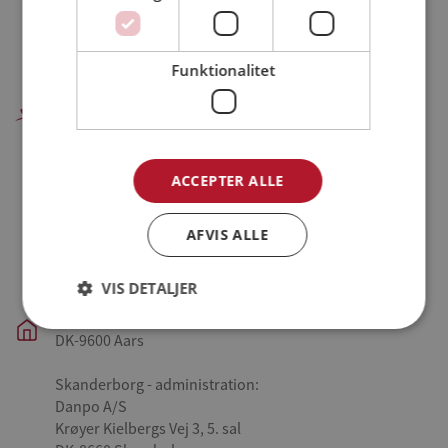
Funktionalitet
Danpo A/S
Farre - hovedkontor, administration og produktion:
ACCEPTER ALLE
Danpo A/S
Tykhøjetvej 44, Farre
DK-7323 Give
AFVIS ALLE
Aars - slagteri og produktion:
VIS DETALJER
Danpo A/S
Vestre Skovvej 3
DK-9600 Aars
Skanderborg - administration:
Danpo A/S
Krøyer Kielbergs Vej 3, 5. sal