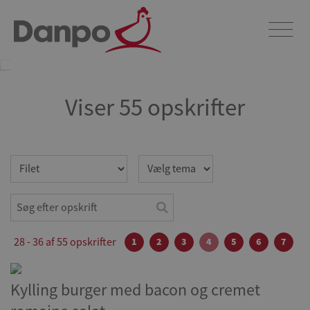
Opskrifter
Dyk ned i vores verden af fristende kyllingeopskrifter og lad dig
begejstre af et hav af kulinariske oplevelser. Udforsk og berig dit
køkken med vores opskrifter.
Viser 55 opskrifter
28 - 36 af 55 opskrifter
1
2
3
4
5
6
7
Kylling burger med bacon og cremet