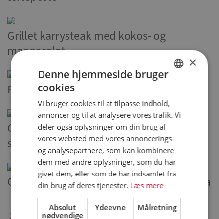
Grillet karrysteak med kokos- og
mangosalat
×
Denne hjemmeside bruger
cookies
Fyldt kyllingebryst med rødbederåkost
DANISH
Vi bruger cookies til at tilpasse indhold,
ENGLISH
annoncer og til at analysere vores trafik. Vi
SPANISH
Cæcars favoritsalat med saftig kylling,
deler også oplysninger om din brug af
vores websted med vores annoncerings-
GERMAN
sprøde parmesanchips & hvidløgsbrød
og analysepartnere, som kan kombinere
dem med andre oplysninger, som du har
givet dem, eller som de har indsamlet fra
Chili-lime filet med passions-ananas salsa
din brug af deres tjenester.
Læs mere
Absolut
Ydeevne
Målretning
nødvendige
28 - 36 af 55 opskrifter
1
2
3
4
5
6
7