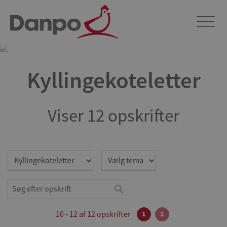
Opskrifter
Dyk ned i vores verden af fristende kyllingeopskrifter og lad dig
begejstre af et hav af kulinariske oplevelser. Udforsk og berig dit
køkken med vores opskrifter.
Kyllingekoteletter
Viser 12 opskrifter
10 - 12 af 12 opskrifter
1
2