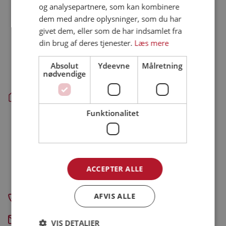
og analysepartnere, som kan kombinere
Farre - hovedkontor, administration og produktion:
dem med andre oplysninger, som du har
Danpo A/S
givet dem, eller som de har indsamlet fra
Tykhøjetvej 44, Farre
din brug af deres tjenester.
Læs mere
DK-7323 Give
Absolut
Ydeevne
Målretning
Aars - slagteri og produktion:
nødvendige
Danpo A/S
Vestre Skovvej 3
DK-9600 Aars
Funktionalitet
Skanderborg - administration:
Danpo A/S
Krøyer Kielbergs Vej 3, 5. sal
DK-8660 Skanderborg
ACCEPTER ALLE
CVR-nummer: 31241316
AFVIS ALLE
+45 7211 5555
Send e-mail
VIS DETALJER