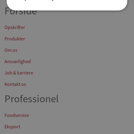
Forside
Opskrifter
Produkter
Om os
Ansvarlighed
Job & karriere
Kontakt os
Professionel
Foodservice
Eksport