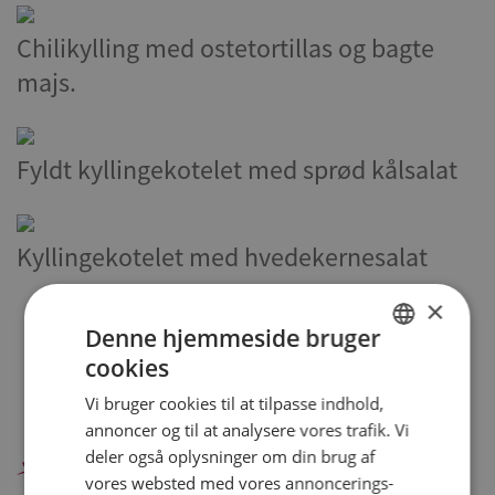
Chilikylling med ostetortillas og bagte
majs.
Fyldt kyllingekotelet med sprød kålsalat
Kyllingekotelet med hvedekernesalat
×
Denne hjemmeside bruger
10 - 12 af 12 opskrifter
1
2
cookies
DANISH
Vi bruger cookies til at tilpasse indhold,
ENGLISH
annoncer og til at analysere vores trafik. Vi
Danpo A/S
SPANISH
deler også oplysninger om din brug af
vores websted med vores annoncerings-
GERMAN